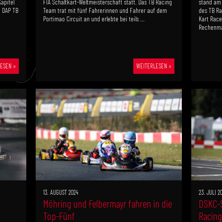
apitel
FIA Schaltkart-Weltmeisterschaft statt. Das TB Racing
stand am
n DAP TB
Team trat mit fünf Fahrerinnen und Fahrer auf dem
des TB Ra
Portimao Circuit an und erlebte bei teils ...
Kart Race
Rechenma
ESEN »
WEITERLESEN »
13. AUGUST 2024
23. JULI 2
Möhring und Felbermayr fahren in die
DSKC-S
Top-Fünf
Racing