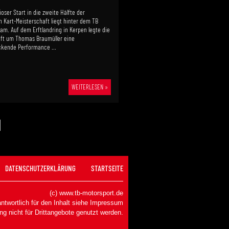
oser Start in die zweite Hälfte der
 Kart-Meisterschaft liegt hinter dem TB
am. Auf dem Erftlandring in Kerpen legte die
ft um Thomas Braumüller eine
kende Performance ...
WEITERLESEN »
DATENSCHUTZERKLÄRUNG
STARTSEITE
(c) www.tb-motorsport.de
ntwortlich für den Inhalt siehe
Impressum
ng nicht für Drittangebote genutzt werden.