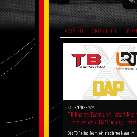
STARTSEITE
AKTUELLES
ÜBER 
23. DEZEMBER 2024
TB Racing Team und Lanari Raci
Team werden DAP Factory Team
Das TB Racing Team, ein etablierter Name im