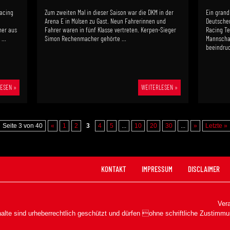
Racing
Zum zweiten Mal in dieser Saison war die DKM in der
Ein grandi
Arena E in Mülsen zu Gast. Neun Fahrerinnen und
Deutschen
mer aus
Fahrer waren in fünf Klasse vertreten. Kerpen-Sieger
Racing Te
...
Simon Rechenmacher gehörte ...
Mannscha
beeindruc
ESEN »
WEITERLESEN »
Seite 3 von 40
«
1
2
3
4
5
...
10
20
30
...
»
Letzte »
KONTAKT
IMPRESSUM
DISCLAIMER
Vera
halte sind urheberrechtlich geschützt und dürfen ohne schriftliche Zustimmu