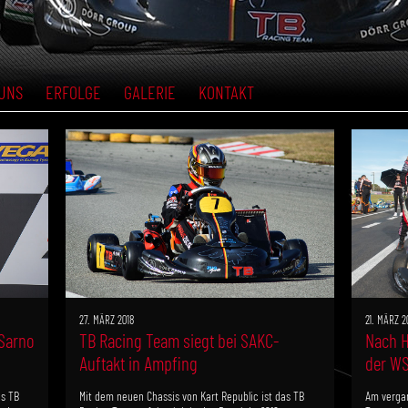
UNS
ERFOLGE
GALERIE
KONTAKT
27. MÄRZ 2018
21. MÄRZ 2
 Sarno
TB Racing Team siegt bei SAKC-
Nach H
Auftakt in Ampfing
der WS
s TB
Mit dem neuen Chassis von Kart Republic ist das TB
Am verga