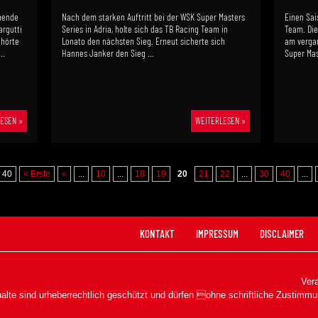
nende
Nach dem starken Auftritt bei der WSK Super Masters
Einen Sai
rgutti
Series in Adria, holte sich das TB Racing Team in
Team. Die
ehörte
Lonato den nächsten Sieg. Erneut sicherte sich
am verga
..
Hannes Janker den Sieg ...
Super Mast
ESEN »
WEITERLESEN »
 40
« Erste
«
...
10
...
18
19
20
21
22
...
30
40
...
KONTAKT
IMPRESSUM
DISCLAIMER
Vera
halte sind urheberrechtlich geschützt und dürfen ohne schriftliche Zustimmu