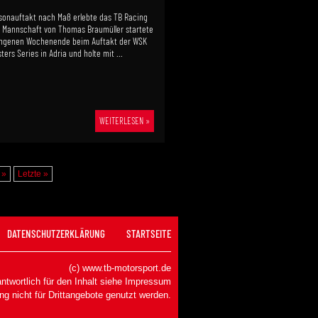
sonauftakt nach Maß erlebte das TB Racing
 Mannschaft von Thomas Braumüller startete
ngenen Wochenende beim Auftakt der WSK
ers Series in Adria und holte mit ...
WEITERLESEN »
»
Letzte »
DATENSCHUTZERKLÄRUNG
STARTSEITE
(c) www.tb-motorsport.de
ntwortlich für den Inhalt siehe
Impressum
ng nicht für Drittangebote genutzt werden.