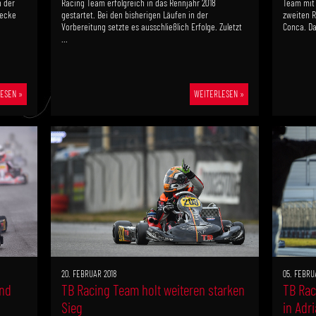
 der
Racing Team erfolgreich in das Rennjahr 2018
Team mit 
recke
gestartet. Bei den bisherigen Läufen in der
zweiten R
Vorbereitung setzte es ausschließlich Erfolge. Zuletzt
Conca. Da
...
ESEN »
WEITERLESEN »
20. FEBRUAR 2018
05. FEBRU
und
TB Racing Team holt weiteren starken
TB Rac
Sieg
in Adri