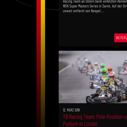
Racing Team an Ostern beim vorletzten Rennen
WSK Super Masters Series in Sarno. Auf der St
unweit entfernt von Neapel ...
WEITERL
12. MÄRZ 2018
TB Racing Team: Pole-Position 
Podium in Lonato