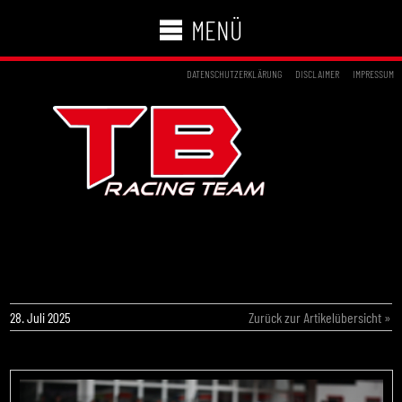
MENÜ
DATENSCHUTZERKLÄRUNG
DISCLAIMER
IMPRESSUM
STARKER AUFTRITT BEI DKM-HALBZEIT:
DAP TB RACING TEAM JUBELT ÜBER
AMPFING-SIEG
28. Juli 2025
Zurück zur Artikelübersicht »