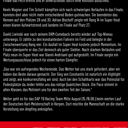
Finale das Pech ereilte und er unverschuldet durch eine Kollision ausschied.
Kevin Wagner und Tim Schott kämpften sich nach schwierigen Vorläufen in das Finale,
konnten dort aber nicht mehr entscheidend Boden gutmachen. Sie beendeten das
Rennen auf den Plätzen 28 und 30. Adrian Bischoff zeigte mit Rang 14 im Super Heat
einen klaren Aufwärtstrend und landete im Finale auf Platz 27.
David Liwinski war nach seinem DKM-Comeback bereits wieder auf Top-Niveau
unterwegs. Er zählte zu den konstantesten Fahrern im Feld und belegte in der
Zwischenwertung Rang vier. Ein Ausfall im Super Heat kostete jedoch Momentum. Im
Finale überquerte er das Ziel dennoch als guter Siebter. Nach starken Vorläufen und
Platz neun im Super Heat war Gianni Andrisani gut aufgestellt. Im Finale sorgte ein
Wertungsausschluss jedoch für einen harten Dämpfer.
„Das war ein aufregendes Wochenende. Das Wetter hat uns stark gefordert, aber wir
haben das Beste daraus gemacht. Der Sieg von Constantin ist natürlich ein Highlight
und zeigt, wie konkurrenzfähig wir sind. Auch bei den Schaltkarts war das Potenzial für
Podestplätze da, leider fehlte uns das nötige Quäntchen Glück. Die Pace stimmt in
allen Klassen, das Motiviert uns für den zweiten Teil der Saison.“
Weiter geht es für das DAP TB Racing Team Mitte August (15./16.08.) beim vierten Lauf
der Deutschen Kart-Meisterschaft in Kerpen. Dort möchte die Mannschaft an die starke
Vorstellung von Ampfing anknüpfen.