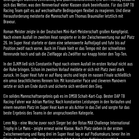
sich das Wetter, was den Rennverlauf vieler Klassen stark beeinflusste. Für das DAP TB
Racing Team galt es, auf wechselhafte Bedingungen flexibel zu reagieren. Und diese
Herausforderung meisterte die Mannschaft um Thomas Braumüller letztlich mit
Bravour.
Roman Meister zeigte in der Deutschen Mini-Kart-Meisterschaft großen Kampfgeist.
Nach einem Ausfall im zweiten Heat rangierte er in der Zwischenwertung nur auf Platz
26. Im Super Heat startete er dann eine sehenswerte Aufholjagd und fuhr bis auf
Position zwölf nach vorne. Auch im Finale hielt er das Tempo mit der schnellsten
Rennrunde hoch und sah die Zielflagge als Zwölfter nur knapp hinter den Top-Ten.
In der DJKM ließ sich Constantin Papst nach einem Ausfall im ersten Vorlauf nicht aus
der Ruhe bringen. Schon im zweiten Vorlauf meldete er sich mit Platz zwei stark
zurück. Im Super Heat fuhr er auf Rang sechs und legte im nassen Finale schließlich
ein umso beachtlicheres Rennen hin: Mit konstanter Pace und cleveren Manövern
setzte er sich am Ende durch und sicherte sich verdient den Sieg.
Ein solides Mannschaftsergebnis gab es im DMSB Schalt-Kart-Cup. Bester DAP TB
Racing-Fahrer war Adrian Martinz: Nach konstanten Leistungen in den Vorläufen und
einem neunten Platz im Super Heat kam er als Achter in das Ziel und sorgte für das
beste Ergebnis des Teams in der anspruchsvollen Kategorie.
Lenn Nijs – eine Woche zuvor noch Sieger bei der Rotax MAX Challenge International
Trophy in Le Mans – zeigte erneut seine Klasse. Nach Platz sieben in der ersten
Zwischenwertung und Rang drei im Super Heat lag er auf Podiumskurs, bevor ihn im