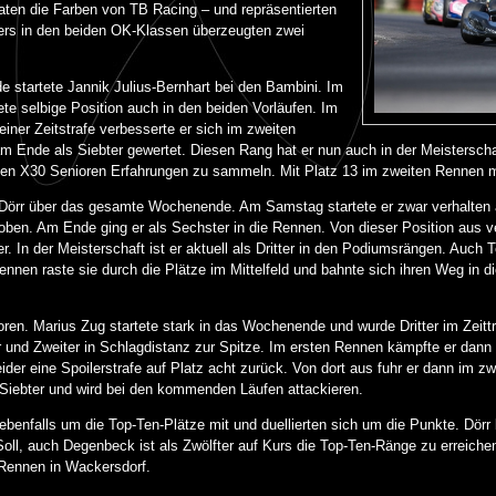
raten die Farben von TB Racing – und repräsentierten
ers in den beiden OK-Klassen überzeugten zwei
 startete Jannik Julius-Bernhart bei den Bambini. Im
ete selbige Position auch in den beiden Vorläufen. Im
einer Zeitstrafe verbesserte er sich im zweiten
 Ende als Siebter gewertet. Diesen Rang hat er nun auch in der Meisterschaf
den X30 Senioren Erfahrungen zu sammeln. Mit Platz 13 im zweiten Rennen m
Dörr über das gesamte Wochenende. Am Samstag startete er zwar verhalten al
oben. Am Ende ging er als Sechster in die Rennen. Von dieser Position aus v
r. In der Meisterschaft ist er aktuell als Dritter in den Podiumsrängen. Auch 
Rennen raste sie durch die Plätze im Mittelfeld und bahnte sich ihren Weg in 
ren. Marius Zug startete stark in das Wochenende und wurde Dritter im Zeittr
r und Zweiter in Schlagdistanz zur Spitze. Im ersten Rennen kämpfte er dann
eider eine Spoilerstrafe auf Platz acht zurück. Von dort aus fuhr er dann im zw
n Siebter und wird bei den kommenden Läufen attackieren.
benfalls um die Top-Ten-Plätze mit und duellierten sich um die Punkte. Dörr
Soll, auch Degenbeck ist als Zwölfter auf Kurs die Top-Ten-Ränge zu erreich
e Rennen in Wackersdorf.