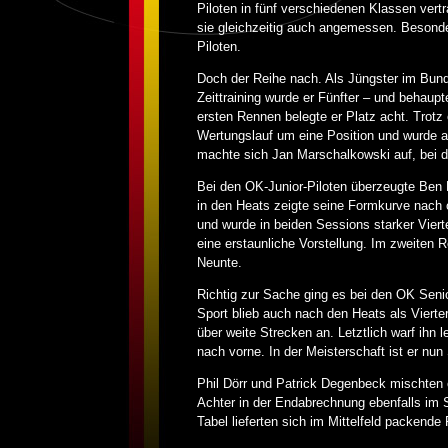
Piloten in fünf verschiedenen Klassen vert
sie gleichzeitig auch angemessen. Besond
Piloten.
Doch der Reihe nach. Als Jüngster im Bunde
Zeittraining wurde er Fünfter – und behaupt
ersten Rennen belegte er Platz acht. Trotz 
Wertungslauf um eine Position und wurde am
machte sich Jan Marschalkowski auf, bei 
Bei den OK-Junior-Piloten überzeugte Ben 
in den Heats zeigte seine Formkurve nach 
und wurde in beiden Sessions starker Vierte
eine erstaunliche Vorstellung. Im zweiten 
Neunte.
Richtig zur Sache ging es bei den OK Senio
Sport blieb auch nach den Heats als Vierte
über weite Strecken an. Letztlich warf ihn l
nach vorne. In der Meisterschaft ist er nu
Phil Dörr und Patrick Degenbeck mischten e
Achter in der Endabrechnung ebenfalls im 
Tabel lieferten sich im Mittelfeld packend