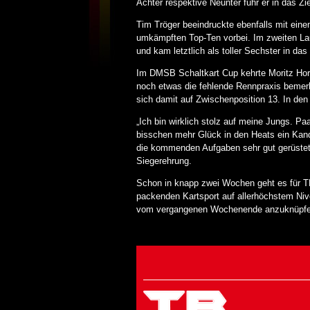
Achter respektive Neunter fuhr er in das Zi
Tim Tröger beeindruckte ebenfalls mit einem
umkämpften Top-Ten vorbei. Im zweiten Lau
und kam letztlich als toller Sechster in das 
Im DMSB Schaltkart Cup kehrte Moritz Horn 
noch etwas die fehlende Rennpraxis bemerkb
sich damit auf Zwischenposition 13. In den
„Ich bin wirklich stolz auf meine Jungs.
bisschen mehr Glück in den Heats ein Kand
die kommenden Aufgaben sehr gut gerüstet
Siegerehrung.
Schon in knapp zwei Wochen geht es für T
packenden Kartsport auf allerhöchstem Niv
vom vergangenen Wochenende anzuknüpfe