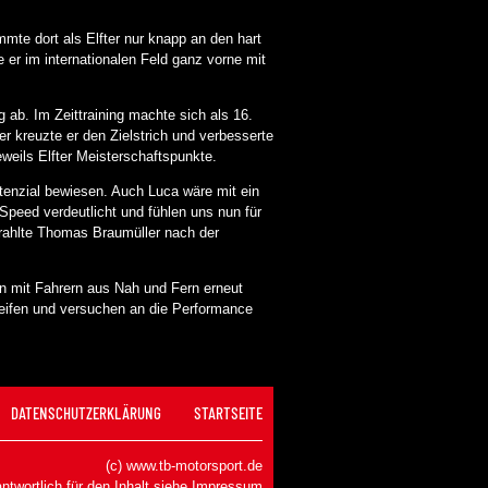
mmte dort als Elfter nur knapp an den hart
er im internationalen Feld ganz vorne mit
 ab. Im Zeittraining machte sich als 16.
r kreuzte er den Zielstrich und verbesserte
weils Elfter Meisterschaftspunkte.
enzial bewiesen. Auch Luca wäre mit ein
peed verdeutlicht und fühlen uns nun für
rahlte Thomas Braumüller nach der
n mit Fahrern aus Nah und Fern erneut
reifen und versuchen an die Performance
DATENSCHUTZERKLÄRUNG
STARTSEITE
(c) www.tb-motorsport.de
ntwortlich für den Inhalt siehe
Impressum