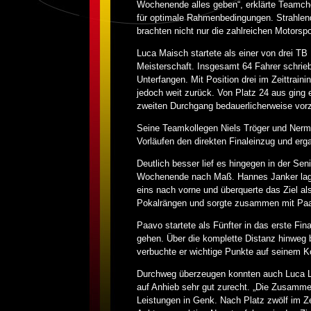
Wochenende alles geben“, erklärte Teamch
für optimale Rahmenbedingungen. Strahle
brachten nicht nur die zahlreichen Motorsp
Luca Maisch startete als einer von drei TB
Meisterschaft. Insgesamt 64 Fahrer schri
Unterfangen. Mit Position drei im Zeittrain
jedoch weit zurück. Von Platz 24 aus ging e
zweiten Durchgang bedauerlicherweise vorze
Seine Teamkollegen Niels Tröger und Nermi
Vorläufen den direkten Finaleinzug und erg
Deutlich besser lief es hingegen in der Sen
Wochenende nach Maß. Hannes Janker lag nac
eins nach vorne und überquerte das Ziel als
Pokalrängen und sorgte zusammen mit Paavo
Paavo startete als Fünfter in das erste Fin
gehen. Über die komplette Distanz hinweg 
verbuchte er wichtige Punkte auf seinem K
Durchweg überzeugen konnten auch Luca Li
auf Anhieb sehr gut zurecht. „Die Zusammena
Leistungen in Genk. Nach Platz zwölf im Z