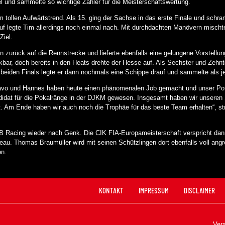
el und sammelte so wichtige Zähler für die Meisterschaftswertung.
 tollen Aufwärtstrend. Als 15. ging der Sachse in das erste Finale und schra
f legte Tim allerdings noch einmal nach. Mit durchdachten Manövern mischte 
Ziel.
zurück auf die Rennstrecke und lieferte ebenfalls eine gelungene Vorstellung
ar, doch bereits in den Heats drehte der Hesse auf. Als Sechster und Zehnte
 beiden Finals legte er dann nochmals eine Schippe drauf und sammelte als je
 Paavo und Hannes haben heute einen phänomenalen Job gemacht und unser Pot
idat für die Pokalränge in der DJKM gewesen. Insgesamt haben wir unseren S
. Am Ende haben wir auch noch die Trophäe für das beste Team erhalten“, st
B Racing wieder nach Genk. Die CIK FIA-Europameisterschaft verspricht dan
eau. Thomas Braumüller wird mit seinen Schützlingen dort ebenfalls voll ang
n.
KONTAKT
IMPRESSUM
DISCLAIMER
Vera