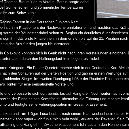
ef Thomas Braumüller im Voraus. Petrus sorgte dabei
nder Sonnenschein und sommerliche Temperaturen
ortler zum Schwitzen.
 Racing-Fahrern in der Deutschen Junioren Kart
eben sich im Klassement der Nachwuchsrennfahrer ein und machten das Kräf
ing setzte der Youngster dabei schon zu Beginn ein deutliches Ausrufezeichen.
r somit in das erste Finalrennen, in dem er sich bis auf die 21. Position nach
itig das Aus für den jungen Neustettener.
n Colakovic konnten sich in Genk nicht nach ihren Vorstellungen einordnen.
atterten auch durch den Hoffnungslauf kein begehrtes Ticket.
ioren-Kategorie. Ein Fahrer-Quartett machte sich in der Deutschen Kart Meiste
h den Vorläufen auf der vierten Position und gab im ersten Wertungslauf al
 strahlender Sieger. Im zweiten Durchgang büßte der Routinier Positionen ein,
 Tonteri für eine sensationelle Vorstellung.
ale und verbesserte sich dort bereits bis auf Rang drei. Noch weiter nach vor
bewies der Finne seinen Kampfgeist, übernahm die Führung und machte letzt
onto und festigte seine Führungsposition im Gesamtklassement.
ppkau und Tim Tröger. Luca bestritt nach einem Teamwechsel sein erstes R
rbeit klappt super – ich fühle mich sehr wohl“, erklärte der Rekener. Sein E
eittraining und Rang elf im Zwischenklassement fuhr Luca in den Rennen sei