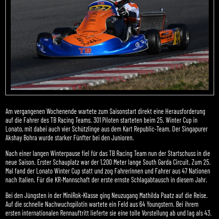
Am vergangenen Wochenende wartete zum Saisonstart direkt eine Herausforderung
auf die Fahrer des TB Racing Teams. 301 Piloten starteten beim 25. Winter Cup in
Lonato, mit dabei auch vier Schützlinge aus dem Kart Republic-Team. Der Singapurer
Akshay Bohra wurde starker Fünfter bei den Junioren.
Nach einer langen Winterpause fiel für das TB Racing Team nun der Startschuss in die
neue Saison. Erster Schauplatz war der 1.200 Meter lange South Garda Circuit. Zum 25.
Mal fand der Lonato Winter Cup statt und zog Fahrerinnen und Fahrer aus 47 Nationen
nach Italien. Für die KR-Mannschaft der erste ernste Schlagabtausch in diesem Jahr.
Bei den Jüngsten in der MiniRok-Klasse ging Neuzugang Mathilda Paatz auf die Reise.
Auf die schnelle Nachwuchspilotin wartete ein Feld aus 64 Youngstern. Bei ihrem
ersten internationalen Rennauftritt lieferte sie eine tolle Vorstellung ab und lag als 43.