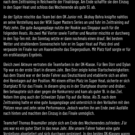
nach dem Zeittraining in Reichweite der Finalränge. Am Ende schaffte sie den Einzug
in den Super Heat und schloss das Wochenende als gute 51. ab.
An der Spitze mischte das Team bei den OK Junior mit. Akshay Bohra knüpfte nahtlos
an seine Vorstellung aus der WSK Super Masters Series an und fuhr im Zeittraining auf
Platz zehn. Die gute Ausgangslage nutzte der Rookie aus Singapur auch für die
folgenden Heats. Als zwei Mal Vierter sowie Fünfter und Neunter mischte er durchweg
in den Top-Ten mit. Am Sonntag setzte er dann nochmals einen drauf. Bei bestem
Wetter und strahlendem Sonnenschein fuhr er im Super Heat auf Platz drei und
verpasste im Finale nur um Haaresbreite das Siegerpodium. Mit Platz fünf sorgte er für
ein erstklassiges Ergebnis.
Gleich zwei Akteure vertraten die Teamfarben in der OK-Klasse. Für Ben Dörr und Dylan
Yip war es der erste Start in diesem Jahr. Ben Dörr zeigte keine Startschwierigkeiten:
Aus dem Stand war er der beste Fahrer aus Deutschland und etablierte sich an allen
drei Renntagen auf der Position. Mit einem elften Platz im Super Heat, sicherte er sich
Startplatz 15 für das Finale. In diesem ging es in der Startphase drunter und drüber.
Ben behauptete sich aber gegen die Konkurrenz und kam als guter 19. in das Ziel.
Neben ihm ging auch der Schweizer Dylan Yip auf die Reise. Als 31. nach dem
Zeittraining hatte er eine gute Ausgangslage und unterstrich in den Vorläufen mit den
Plätzen neun und zehn seine Performance. Jedoch warfen ihn am Ende zwei Ausfälle
nach hinten und machten den Einzug in das Finale unmöglich.
Teamchef Thomas Braumüller zeigte sich am Ende des Wochenendes zufrieden: „Für
uns war es ein guter Start in das neue Jahr. Alle unsere Fahrer haben eine gute
Vorstellung abgeliefert und sich durchweg gesteigert. In den beiden OK-Klassen waren