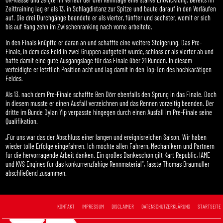
Zeittraining lag er als 13. in Schlagdistanz zur Spitze und baute darauf in den Vorläufen
auf. Die drei Durchgänge beendete er als vierter, fünfter und sechster, womit er sich
bis auf Rang zehn im Zwischenranking nach vorne arbeitete.
In den Finals knüpfte er daran an und schaffte eine weitere Steigerung. Das Pre-
Finale, in dem das Feld in zwei Gruppen aufgeteilt wurde, schloss er als vierter ab und
hatte damit eine gute Ausgangslage für das Finale über 21 Runden. In diesem
verteidigte er letztlich Position acht und lag damit in den Top-Ten des hochkarätigen
Feldes.
Als 13. nach dem Pre-Finale schaffte Ben Dörr ebenfalls den Sprung in das Finale. Doch
in diesem musste er einen Ausfall verzeichnen und das Rennen vorzeitig beenden. Der
dritte im Bunde Dylan Yip verpasste hingegen durch einen Ausfall im Pre-Finale seine
Qualifikation.
„Für uns war das der Abschluss einer langen und ereignisreichen Saison. Wir haben
wieder tolle Erfolge eingefahren. Ich möchte allen Fahrern, Mechanikern und Partnern
für die hervorragende Arbeit danken. Ein großes Dankeschön gilt Kart Republic, IAME
und KVS Engines für das konkurrenzfähige Rennmaterial“, fasste Thomas Braumüller
abschließend zusammen.
KONTAKT
IMPRESSUM
DISCLAIMER
DATENSCHUTZERKLÄRUNG
STARTSEITE