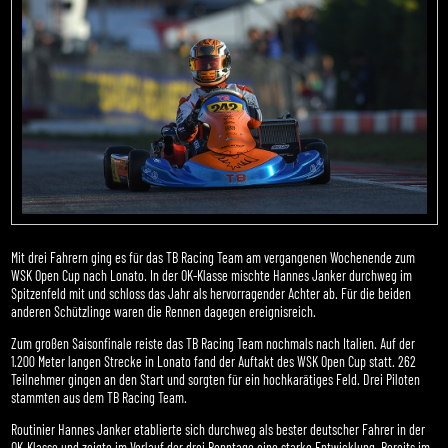
Mit drei Fahrern ging es für das TB Racing Team am vergangenen Wochenende zum
WSK Open Cup nach Lonato. In der OK-Klasse mischte Hannes Janker durchweg im
Spitzenfeld mit und schloss das Jahr als hervorragender Achter ab. Für die beiden
anderen Schützlinge waren die Rennen dagegen ereignisreich.
Zum großen Saisonfinale reiste das TB Racing Team nochmals nach Italien. Auf der
1.200 Meter langen Strecke in Lonato fand der Auftakt des WSK Open Cup statt. 262
Teilnehmer gingen an den Start und sorgten für ein hochkarätiges Feld. Drei Piloten
stammten aus dem TB Racing Team.
Routinier Hannes Janker etablierte sich durchweg als bester deutscher Fahrer in der
OK-Klasse und zeigte im Verlauf der drei Renntage eine starke Entwicklung. Bereits im