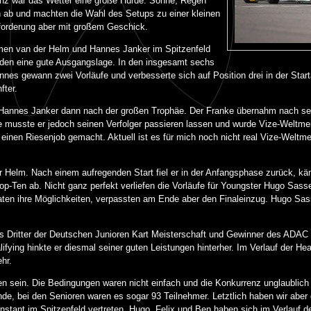
enz war das Wetter eine große Hürde. Sonne, Regen
h ab und machten die Wahl des Setups zu einer kleinen
forderung aber mit großem Geschick.
jmen van der Helm und Hannes Janker im Spitzenfeld
eiden eine gute Ausgangslage. In den insgesamt sechs
nes gewann zwei Vorläufe und verbesserte sich auf Position drei in der Starta
fter.
f Hannes Janker dann nach der großen Trophäe. Der Franke übernahm nach se
musste er jedoch seinen Verfolger passieren lassen und wurde Vize-Weltmeis
inen Riesenjob gemacht. Aktuell ist es für mich noch nicht real Vize-Weltmei
 Helm. Nach einem aufregenden Start fiel er in der Anfangsphase zurück, kä
op-Ten ab. Nicht ganz perfekt verliefen die Vorläufe für Youngster Hugo Sass
taten ihre Möglichkeiten, verpassten am Ende aber den Finaleinzug. Hugo Sas
ls Dritter der Deutschen Junioren Kart Meisterschaft und Gewinner des ADAC K
ifying hinkte er diesmal seiner guten Leistungen hinterher. Im Verlauf der Hea
ehr.
n sein. Die Bedingungen waren nicht einfach und die Konkurrenz unglaublich 
nde, bei den Senioren waren es sogar 93 Teilnehmer. Letztlich haben wir aber 
stant im Spitzenfeld vertreten. Hugo, Felix und Ben haben sich im Verlauf d