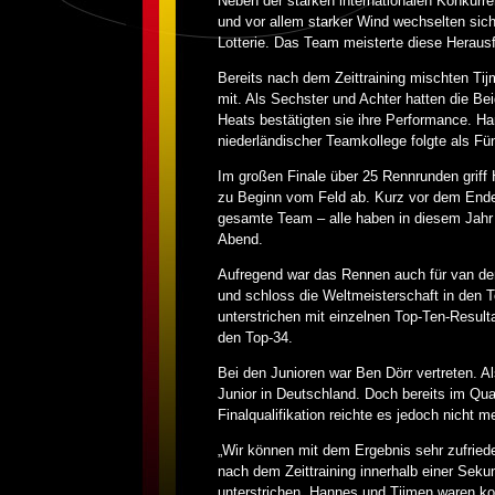
Neben der starken internationalen Konkurr
und vor allem starker Wind wechselten sic
Lotterie. Das Team meisterte diese Heraus
Bereits nach dem Zeittraining mischten Ti
mit. Als Sechster und Achter hatten die B
Heats bestätigten sie ihre Performance. Han
niederländischer Teamkollege folgte als Fün
Im großen Finale über 25 Rennrunden grif
zu Beginn vom Feld ab. Kurz vor dem Ende 
gesamte Team – alle haben in diesem Jahr e
Abend.
Aufregend war das Rennen auch für van der
und schloss die Weltmeisterschaft in den T
unterstrichen mit einzelnen Top-Ten-Resul
den Top-34.
Bei den Junioren war Ben Dörr vertreten. A
Junior in Deutschland. Doch bereits im Qual
Finalqualifikation reichte es jedoch nicht m
„Wir können mit dem Ergebnis sehr zufriede
nach dem Zeittraining innerhalb einer Seku
unterstrichen. Hannes und Tijmen waren kon