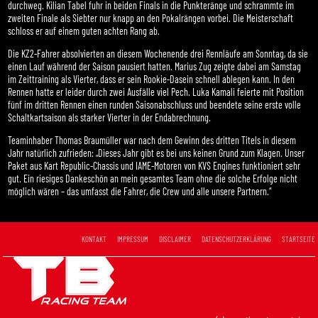
durchweg. Kilian Tabel fuhr in beiden Finals in die Punkteränge und schrammte im
zweiten Finale als Siebter nur knapp an den Pokalrängen vorbei. Die Meisterschaft
schloss er auf einem guten achten Rang ab.
Die KZ2-Fahrer absolvierten an diesem Wochenende drei Rennläufe am Sonntag, da sie
einen Lauf während der Saison pausiert hatten. Marius Zug zeigte dabei am Samstag
im Zeittraining als Vierter, dass er sein Rookie-Dasein schnell ablegen kann. In den
Rennen hatte er leider durch zwei Ausfälle viel Pech. Luka Kamali feierte mit Position
fünf im dritten Rennen einen runden Saisonabschluss und beendete seine erste volle
Schaltkartsaison als starker Vierter in der Endabrechnung.
Teaminhaber Thomas Braumüller war nach dem Gewinn des dritten Titels in diesem
Jahr natürlich zufrieden: „Dieses Jahr gibt es bei uns keinen Grund zum Klagen. Unser
Paket aus Kart Republic-Chassis und IAME-Motoren von KVS Engines funktioniert sehr
gut. Ein riesiges Dankeschön an mein gesamtes Team ohne die solche Erfolge nicht
möglich wären – das umfasst die Fahrer, die Crew und alle unsere Partnern.“
KONTAKT
IMPRESSUM
DISCLAIMER
DATENSCHUTZERKLÄRUNG
STARTSEITE