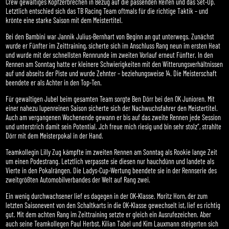
Crew gewaltiges Kopfzerbrechen in Bezug auf die passenden Reifen und das Set-Up.
Letztlich entschied sich das TB Racing Team oftmals für die richtige Taktik – und
krönte eine starke Saison mit dem Meistertitel.
Bei den Bambini war Jannik Julius-Bernhart von Beginn an gut unterwegs. Zunächst
wurde er Fünfter im Zeittraining, sicherte sich im Anschluss Rang neun im ersten Heat
und wurde mit der schnellsten Rennrunde im zweiten Vorlauf erneut Fünfter. In den
Rennen am Sonntag hatte er kleinere Schwierigkeiten mit den Witterungsverhältnissen
auf und abseits der Piste und wurde Zehnter – beziehungsweise 14. Die Meisterschaft
beendete er als Achter in den Top-Ten.
Für gewaltigen Jubel beim gesamten Team sorgte Ben Dörr bei den OK Junioren. Mit
einer nahezu lupenreinen Saison sicherte sich der Nachwuchsfahrer den Meistertitel.
Auch am vergangenen Wochenende gewann er bis auf das zweite Rennen jede Session
und unterstrich damit sein Potential. „Ich freue mich riesig und bin sehr stolz“, strahlte
Dörr mit dem Meisterpokal in der Hand.
Teamkollegin Lilly Zug kämpfte im zweiten Rennen am Sonntag als Rookie lange Zeit
um einen Podestrang. Letztlich verpasste sie diesen nur hauchdünn und landete als
Vierte in den Pokalrängen. Die Ladys-Cup-Wertung beendete sie in der Rennserie des
zweitgrößten Automobilverbandes der Welt auf Rang zwei.
Ein wenig durchwachsener lief es dagegen in der OK-Klasse. Moritz Horn, der zum
letzten Saisonevent von den Schaltkarts in die OK-Klasse gewechselt ist, lief es richtig
gut. Mit dem achten Rang im Zeittraining setzte er gleich ein Ausrufezeichen. Aber
auch seine Teamkollegen Paul Herbst, Kilian Tabel und Kim Lauxmann steigerten sich