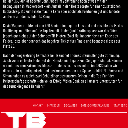
Bei den X30 Junior haderte Lenn Abbas im Zeittraining noch etwas mit den
Bedingungen in Wackersdorf – ein Ausfall in den Heats sorgte für einen zusätzlichen
Rückschlag. Bis zum Finale machte Lenn aber nochmals Positionen gut und landete
am Ende auf dem soliden 17. Rang.
Kevin Wagner erlebte bei den X30 Senior einen guten Einstand und mischte als 18. des
Qualifyings mit Blick auf die Top-Ten mit. In der Qualifikationsphase war das Glück
jedoch gar nicht auf der Seite des TB-Piloten. Zwei Mal landete Kevin am Ende des
Feldes, löste aber dennoch das begehrte Ticket fürs Finale und beendete dieses auf
Platz 28.
Nach der Siegerehrung herrschte bei Teamchef Thomas Braumüller gute Stimmung:
„Auch wenn es heute leider auf der Strecke nicht ganz zum Sieg gereicht hat, können
wir mit unserem Saisonabschluss zufrieden sein. Insbesondere im DSKC haben wir
dieses Jahr gut mitgemischt und uns konsequent an der Spitze etablirt. Mit Emma und
Simon haben es gleich zwei Schützlinge aus unseren Reihen in die Top-Fünf der
Meisterschaft geschafft – ein voller Erfolg. Vielen Dank an all unsere Unterstützer für
das zurückliegende Rennjahr.“
KONTAKT
IMPRESSUM
DISCLAIMER
DATENSCHUTZERKLÄRUNG
STARTSEITE