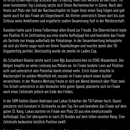
einer konstanten Top-Leistung setzte sich Simon Rechenmacher in Szene. Nach den
Heats auf Platz vier ließ der Nachwuchspilot im Super Heat einen Sieg folgen und galt
damit auch für das Finale als Siegesfavorit. Als Vierter unterstrich Simon dort bis zum
Schluss seine Ambitionen und ergatterte zudem Gesamtrang fünf in der Meisterschaft.
Daneben hatte auch Emma Felbermayr allen Grund zur Freude. Die Österreicherin legte
von Position 15 im Zeittraining aus eine starke Aufholjagd hin und beendete das Finale
als Sechste nur knapp außerhalb der Pokalränge. In der Gesamtwertung behauptete
sie sich als Vierte sogar noch vor ihrem Teamkollegen und machte damit den TB-
Doppelerfolg perfekt. Gleichzeitig wurde sie zweite im Ladies Cup.
Als Schaltkart-Rookie setzte auch Lenn Nijs Ausrufezeichen im DSKC-Klassement. Der
Belgier knüpfte an seine Leistung aus Mülsen an. Im Finale landete Lenn auf Position
acht und unterstrich sein Potential damit einmal mehr. Erich Huber mischte in
Wackersdorf im soliden Mittelfeld mit, musste im Finale jedoch einen Ausfall
verzeichnen. In der Masters-Wertung freute er sich am Abend dennoch über Platz zwei.
Tim Schott unterstrich in den Vorläufen teils guten Speed, platzierte sich im Finale
nach einer Zeitstrafe jedoch am Ende des Feldes.
In der DKM hielten Gianni Andrisani und Lukas Schächer die TB-Fahnen hoch. Gianni
platzierte sich konstant in Sichtweite zu den Top-Ten und beendete das Finale auf dem
guten 13. Rang. Lukas startete im Finale von Platz 20 aus eine eindrucksvolle
Aufholjagd. Das Ziel überquerte er nach 20 Runden auf dem tollen neunten Rang. Eine
Zeitstrafe bedeutete letztlich Position zwölf.