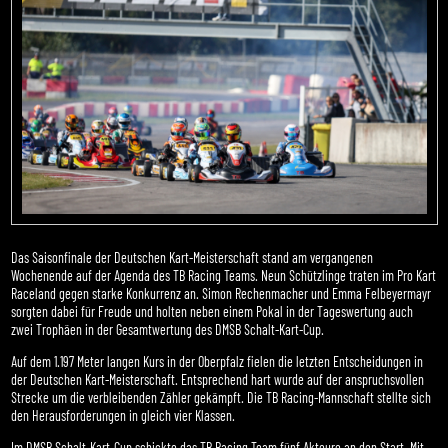
Das Saisonfinale der Deutschen Kart-Meisterschaft stand am vergangenen
Wochenende auf der Agenda des TB Racing Teams. Neun Schützlinge traten im Pro Kart
Raceland gegen starke Konkurrenz an. Simon Rechenmacher und Emma Felbeyermayr
sorgten dabei für Freude und holten neben einem Pokal in der Tageswertung auch
zwei Trophäen in der Gesamtwertung des DMSB Schalt-Kart-Cup.
Auf dem 1.197 Meter langen Kurs in der Oberpfalz fielen die letzten Entscheidungen in
der Deutschen Kart-Meisterschaft. Entsprechend hart wurde auf der anspruchsvollen
Strecke um die verbleibenden Zähler gekämpft. Die TB Racing-Mannschaft stellte sich
den Herausforderungen in gleich vier Klassen.
Im DMSB Schalt-Kart-Cup schickte das TB Racing Team fünf Akteure an den Start. Mit