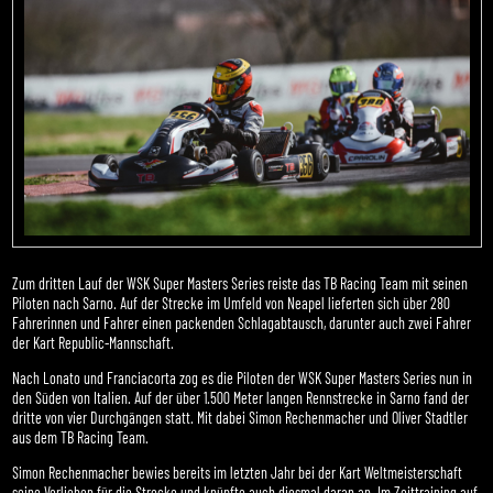
Zum dritten Lauf der WSK Super Masters Series reiste das TB Racing Team mit seinen
Piloten nach Sarno. Auf der Strecke im Umfeld von Neapel lieferten sich über 280
Fahrerinnen und Fahrer einen packenden Schlagabtausch, darunter auch zwei Fahrer
der Kart Republic-Mannschaft.
Nach Lonato und Franciacorta zog es die Piloten der WSK Super Masters Series nun in
den Süden von Italien. Auf der über 1.500 Meter langen Rennstrecke in Sarno fand der
dritte von vier Durchgängen statt. Mit dabei Simon Rechenmacher und Oliver Stadtler
aus dem TB Racing Team.
Simon Rechenmacher bewies bereits im letzten Jahr bei der Kart Weltmeisterschaft
seine Vorlieben für die Strecke und knüpfte auch diesmal daran an. Im Zeittraining auf