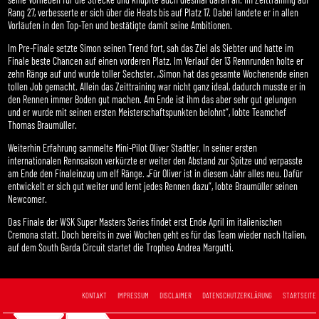
Rang 27, verbesserte er sich über die Heats bis auf Platz 17. Dabei landete er in allen
Vorläufen in den Top-Ten und bestätigte damit seine Ambitionen.
Im Pre-Finale setzte Simon seinen Trend fort, sah das Ziel als Siebter und hatte im
Finale beste Chancen auf einen vorderen Platz. Im Verlauf der 13 Rennrunden holte er
zehn Ränge auf und wurde toller Sechster. „Simon hat das gesamte Wochenende einen
tollen Job gemacht. Allein das Zeittraining war nicht ganz ideal, dadurch musste er in
den Rennen immer Boden gut machen. Am Ende ist ihm das aber sehr gut gelungen
und er wurde mit seinen ersten Meisterschaftspunkten belohnt“, lobte Teamchef
Thomas Braumüller.
Weiterhin Erfahrung sammelte Mini-Pilot Oliver Stadtler. In seiner ersten
internationalen Rennsaison verkürzte er weiter den Abstand zur Spitze und verpasste
am Ende den Finaleinzug um elf Ränge. „Für Oliver ist in diesem Jahr alles neu. Dafür
entwickelt er sich gut weiter und lernt jedes Rennen dazu“, lobte Braumüller seinen
Newcomer.
Das Finale der WSK Super Masters Series findet erst Ende April im italienischen
Cremona statt. Doch bereits in zwei Wochen geht es für das Team wieder nach Italien,
auf dem South Garda Circuit startet die Tropheo Andrea Margutti.
KONTAKT
IMPRESSUM
DISCLAIMER
DATENSCHUTZERKLÄRUNG
STARTSEITE