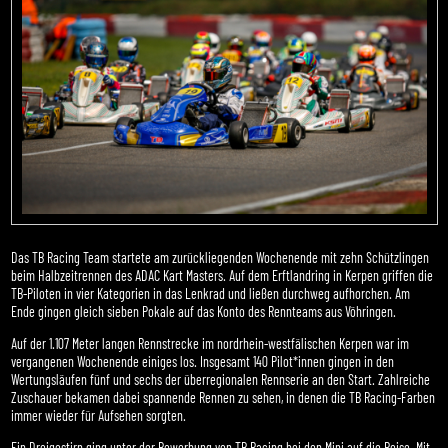
Das TB Racing Team startete am zurückliegenden Wochenende mit zehn Schützlingen
beim Halbzeitrennen des ADAC Kart Masters. Auf dem Erftlandring in Kerpen griffen die
TB-Piloten in vier Kategorien in das Lenkrad und ließen durchweg aufhorchen. Am
Ende gingen gleich sieben Pokale auf das Konto des Rennteams aus Vöhringen.
Auf der 1.107 Meter langen Rennstrecke im nordrhein-westfälischen Kerpen war im
vergangenen Wochenende einiges los. Insgesamt 140 Pilot*innen gingen in den
Wertungsläufen fünf und sechs der überregionalen Rennserie an den Start. Zahlreiche
Zuschauer bekamen dabei spannende Rennen zu sehen, in denen die TB Racing-Farben
immer wieder für Aufsehen sorgten.
Ein Dreigestirn ging unter der Bewerbung von TB Racing bei den Mini auf die Reise. Mit