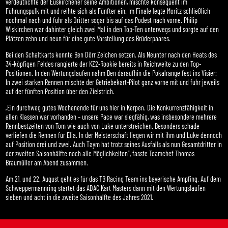
verdeutlichte der Euskirchener seine Ambitionen, mischte konsequent im
Führungspulk mit und reihte sich als Fünfter ein. Im Finale legte Moritz schließlich
nochmal nach und fuhr als Dritter sogar bis auf das Podest nach vorne. Philip
Wiskirchen war dahinter gleich zwei Mal in den Top-Ten unterwegs und sorgte auf den
Plätzen zehn und neun für eine gute Vorstellung des Brüderpaares.
Bei den Schaltkarts konnte Ben Dörr Zeichen setzen. Als Neunter nach den Heats des
34-köpfigen Feldes rangierte der KZ2-Rookie bereits in Reichweite zu den Top-
Positionen. In den Wertungsläufen nahm Ben daraufhin die Pokalränge fest ins Visier:
In zwei starken Rennen mischte der Getriebekart-Pilot ganz vorne mit und fuhr jeweils
auf der fünften Position über den Zielstrich.
„Ein durchweg gutes Wochenende für uns hier in Kerpen. Die Konkurrenzfähigkeit in
allen Klassen war vorhanden – unsere Pace war siegfähig, was insbesondere mehrere
Rennbestzeiten von Tom wie auch von Luke unterstreichen. Besonders schade
verliefen die Rennen für Elia. In der Meisterschaft liegen wir mit ihm und Luke dennoch
auf Position drei und zwei. Auch Taym hat trotz seines Ausfalls als nun Gesamtdritter in
der zweiten Saisonhälfte noch alle Möglichkeiten“, fasste Teamchef Thomas
Braumüller am Abend zusammen.
Am 21. und 22. August geht es für das TB Racing Team ins bayerische Ampfing. Auf dem
Schweppermannring startet das ADAC Kart Masters dann mit den Wertungsläufen
sieben und acht in die zweite Saisonhälfte des Jahres 2021.