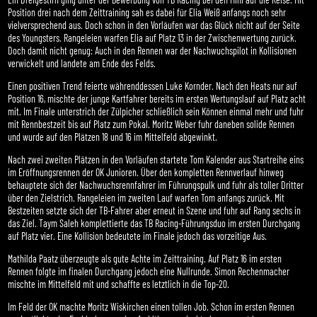
Position drei nach dem Zeittraining sah es dabei für Elia Weiß anfangs noch sehr
vielversprechend aus. Doch schon in den Vorläufen war das Glück nicht auf der Seite
des Youngsters. Rangeleien warfen Elia auf Platz 13 in der Zwischenwertung zurück.
Doch damit nicht genug: Auch in den Rennen war der Nachwuchspilot in Kollisionen
verwickelt und landete am Ende des Felds.
Einen positiven Trend feierte währenddessen Luke Kornder. Nach den Heats nur auf
Position 16, mischte der junge Kartfahrer bereits im ersten Wertungslauf auf Platz acht
mit. Im Finale unterstrich der Zülpicher schließlich sein Können einmal mehr und fuhr
mit Rennbestzeit bis auf Platz zum Pokal. Moritz Weber fuhr daneben solide Rennen
und wurde auf den Plätzen 18 und 16 im Mittelfeld abgewinkt.
Nach zwei zweiten Plätzen in den Vorläufen startete Tom Kalender aus Startreihe eins
im Eröffnungsrennen der OK Junioren. Über den kompletten Rennverlauf hinweg
behauptete sich der Nachwuchsrennfahrer im Führungspulk und fuhr als toller Dritter
über den Zielstrich. Rangeleien im zweiten Lauf warfen Tom anfangs zurück. Mit
Bestzeiten setzte sich der TB-Fahrer aber erneut in Szene und fuhr auf Rang sechs in
das Ziel. Taym Saleh komplettierte das TB Racing-Führungsduo im ersten Durchgang
auf Platz vier. Eine Kollision bedeutete im Finale jedoch das vorzeitige Aus.
Mathilda Paatz überzeugte als gute Achte im Zeittraining. Auf Platz 16 im ersten
Rennen folgte im finalen Durchgang jedoch eine Nullrunde. Simon Rechenmacher
mischte im Mittelfeld mit und schaffte es letztlich in die Top-20.
Im Feld der OK machte Moritz Wiskirchen einen tollen Job. Schon im ersten Rennen