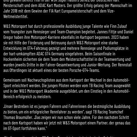
Meisterschaft und dem ADAC Kart Masters. Der größte Erfolg gelang der Mannschaft im
Jahr 2018 mit dem Gewinn der FIA Kart Europameisterschaft und dem Vize-
Weltmeistertitel.
W&S Motorsport hat durch professionelle Ausbildung junge Talente wie Finn Zulauf
vom Youngster zum Rennsieger und Team-Champion begleitet. Jannes Fittje und Daniel
Gregor haben ihre Motorsport-Karriere ebenfalls im Kartsport begonnen. 2023 haben
sie mit Hilfe der Förderung und Betreuung durch W&S Motorsport eine starke
Entwicklung im GT4-Fahrzeug gezeigt und mehrere Rennsiege und Podiumsplätze in
der hart-umkämpften ADAC GT4 Germany eingefahren. Beim Saisonfinale in
Hockenheim sicherten sie dem Team den Meisterschaftstitel in der Teamwertung und
wurden jeweils Dritte in der Fahrer-Gesamtwertung und Junior-Wertung. Der Rennstall
aus Ofterdingen ist aktuell eines der besten Porsche-GT4-Teams.
Gemeinsam soll Nachwuchspiloten aus dem Kartsport der Wechsel in den Automobil-
Sport erleichtert werden. Die jungen Piloten werden vom TB Racing Team ausgewählt
und in der W&S Motorsport Akademie ausgebildet, um den Einstieg in den Automobil-
Bereich erfolgreich zu meistern.
„Unser Bestreben ist es jungen Fahrern und Fahrerinnen die bestmögliche Ausbildung
zu bieten, um ein erfolgreicher Rennfahrer zu werden“, sagt TB Racing Teamchef
Thomas Braumüller. „Das zeigen wir nun schon viele Jahre. Für den nächsten Schritt
nach dem Kartsport haben wir jetzt mit W&S Motorsport einen Partner, der genau das
im GT-Sport fortführen kann.“