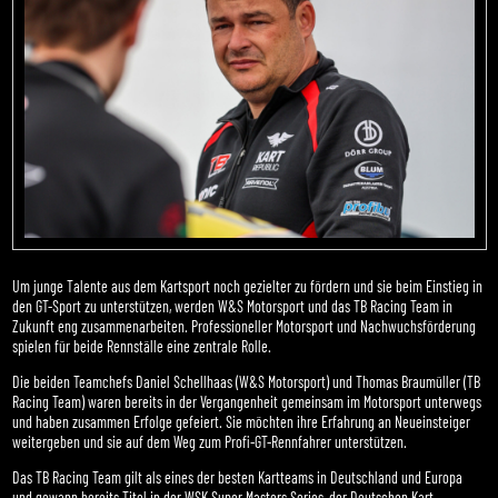
Um junge Talente aus dem Kartsport noch gezielter zu fördern und sie beim Einstieg in
den GT-Sport zu unterstützen, werden W&S Motorsport und das TB Racing Team in
Zukunft eng zusammenarbeiten. Professioneller Motorsport und Nachwuchsförderung
spielen für beide Rennställe eine zentrale Rolle.
Die beiden Teamchefs Daniel Schellhaas (W&S Motorsport) und Thomas Braumüller (TB
Racing Team) waren bereits in der Vergangenheit gemeinsam im Motorsport unterwegs
und haben zusammen Erfolge gefeiert. Sie möchten ihre Erfahrung an Neueinsteiger
weitergeben und sie auf dem Weg zum Profi-GT-Rennfahrer unterstützen.
Das TB Racing Team gilt als eines der besten Kartteams in Deutschland und Europa
und gewann bereits Titel in der WSK Super Masters Series, der Deutschen Kart