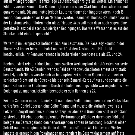
auf dem Siegerpodium. Teamkollege Lautenschlager folgte als Vierter. Ein ähnliches
Bild im zweiten Rennen. Die Beiden legten einen super Start hin und mischten erneut
ganz vorne mit. Diesmal hatte jedoch Lautenschlager den längeren Atem. Nach 16
Rennrunden wurde er vor Kevin Metzner Zweiter. Teamchef Thomas Braumüller war mit
der Leistung seiner Piloten mehr als zufrieden: „Was soll man dazu noch sagen. Eine
perfekte Bilanz bei diesen schwierigen Bedingungen. Das viele Wasser hat es auf der
Strecke nicht einfach gemacht.“
Weiterhin im Lernprozess befindet sich Kim Lauxmann. Die Racelady kommt in der
Klasse KF3 immer besser in Fahrt und verkürzt den Abstand zum Mittelfeld
kontinuierlich. Ihr Rennwochenende in Oschersleben beendete sie als 23. und 24.
Hochmotiviert reiste Niklas Linder zum zweiten Wertungslauf der stärksten Kartserie
Deutschlands. Mit 43 Bambini war das Feld der Nachwuchspiloten erneut sehr stark
besetzt, doch Niklas wusste sich zu behaupten. Bei starkem Regen und zeitweiser
schlechter Sicht auf der Strecke hielt er sein Zanardi-Kart auf Kurs und schaffte die
Qualifikation in die Finalrennen. Durch die hohe Leistungsdichte war es jedoch schwer
Boden gut zu machen, letztlich beendete er sein Rennen als 27.
Bei den Senioren musste Daniel Stell nach dem Zeittraining einen herben Rückschlag
verkraften. Daniel übersah eine Gelbe Flagge und musste die Vorläufe jeweils als
Letzter in Angriff nehmen. Für den Kentzgauer aber kein Grund den Kopf in den Sand
zu stecken. Mit einer beeindruckenden Performance pflügte er durch das Feld und
belegte am Samstagabend den hervorragenden achten Gesamtrang. Nochmal einen
Schritt nach vorne ging es für ihn in den Wertungsläufen. Als Fünfter und Vierter
landete er erneut in den Pokalrängen und rangiert im Gesamtklassement auf Platz