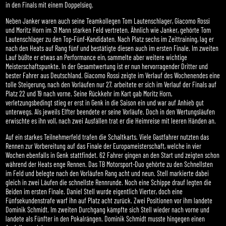
in den Finals mit einem Doppelsieg.
Neben Janker waren auch seine Teamkollegen Tom Lautenschlager, Giacomo Rossi
und Moritz Horn im 31 Mann starken Feld vertreten. Ähnlich wie Janker, gehörte Tom
Lautenschlager zu den Top-Fünf-Kandidaten. Nach Platz sechs im Zeittraining, lag er
nach den Heats auf Rang fünf und bestätigte diesen auch im ersten Finale. Im zweiten
Lauf büßte er etwas an Performance ein, sammelte aber weitere wichtige
Meisterschaftspunkte. In der Gesamtwertung ist er nun hervorragender Dritter und
bester Fahrer aus Deutschland. Giacomo Rossi zeigte im Verlauf des Wochenendes eine
tolle Steigerung, nach den Vorläufen nur 27. arbeitete er sich im Verlauf der Finals auf
Platz 22 und 19 nach vorne. Seine Rückkehr im Kart gab Moritz Horn,
verletzungsbedingt stieg er erst in Genk in die Saison ein und war auf Anhieb gut
unterwegs. Als jeweils Elfter beendete er seine Vorläufe. Doch in den Wertungsläufen
erwischte es ihn voll, nach zwei Ausfällen trat er die Heimreise mit leeren Händen an.
Auf ein starkes Teilnehmerfeld trafen die Schaltkarts. Viele Gastfahrer nutzten das
Rennen zur Vorbereitung auf das Finale der Europameisterschaft, welche in vier
Wochen ebenfalls in Genk stattfindet. 62 Fahrer gingen an den Start und zeigten schon
während der Heats enge Rennen. Das TB Motorsport-Duo gehörte zu den Schnellsten
im Feld und belegte nach den Vorläufen Rang acht und neun. Stell markierte dabei
gleich in zwei Läufen die schnellste Rennrunde. Noch eine Schippe drauf legten die
Beiden im ersten Finale. Daniel Stell wurde eigentlich Vierter, doch eine
Fünfsekundenstrafe warf ihn auf Platz acht zurück. Zwei Positionen vor ihm landete
Dominik Schmidt. Im zweiten Durchgang kämpfte sich Stell wieder nach vorne und
landete als Fünfter in den Pokalrängen. Dominik Schmidt musste hingegen einen