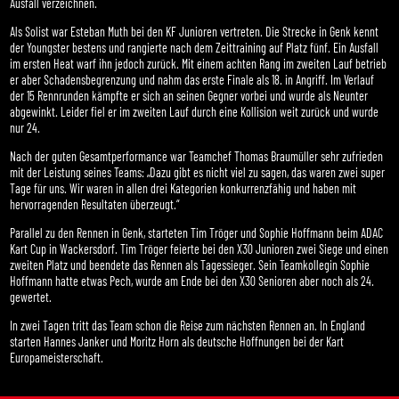
Ausfall verzeichnen.
Als Solist war Esteban Muth bei den KF Junioren vertreten. Die Strecke in Genk kennt
der Youngster bestens und rangierte nach dem Zeittraining auf Platz fünf. Ein Ausfall
im ersten Heat warf ihn jedoch zurück. Mit einem achten Rang im zweiten Lauf betrieb
er aber Schadensbegrenzung und nahm das erste Finale als 18. in Angriff. Im Verlauf
der 15 Rennrunden kämpfte er sich an seinen Gegner vorbei und wurde als Neunter
abgewinkt. Leider fiel er im zweiten Lauf durch eine Kollision weit zurück und wurde
nur 24.
Nach der guten Gesamtperformance war Teamchef Thomas Braumüller sehr zufrieden
mit der Leistung seines Teams: „Dazu gibt es nicht viel zu sagen, das waren zwei super
Tage für uns. Wir waren in allen drei Kategorien konkurrenzfähig und haben mit
hervorragenden Resultaten überzeugt.“
Parallel zu den Rennen in Genk, starteten Tim Tröger und Sophie Hoffmann beim ADAC
Kart Cup in Wackersdorf. Tim Tröger feierte bei den X30 Junioren zwei Siege und einen
zweiten Platz und beendete das Rennen als Tagessieger. Sein Teamkollegin Sophie
Hoffmann hatte etwas Pech, wurde am Ende bei den X30 Senioren aber noch als 24.
gewertet.
In zwei Tagen tritt das Team schon die Reise zum nächsten Rennen an. In England
starten Hannes Janker und Moritz Horn als deutsche Hoffnungen bei der Kart
Europameisterschaft.