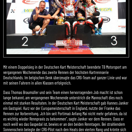
Mit einem Doppelsieg in der Deutschen Kart Meisterschaft beendete TB Motorsport am
vergangenen Wochenende das zweite Rennen der höchsten Kartrennserie
Deutschlands. Im belgischen Genk überzeugte das CRG-Team auf ganzer Linie und war
mit seinen Fahrern in allen Klassen erfolgreich.
Dass Thomas Braumüller und sein Team einen hervorragenden Job macht ist schon
lange bekannt, am vergangenen Wochenende unterstrich die Mannschaft dies noch
einmal mit starken Resultaten. In der Deutschen Kart Meisterschaft gab Hannes Janker
ein Gastspiel. Kurz vor der Europameisterschaft in England, nutzte der Franke das
Rennen zur Vorbereitung. „Ich bin seit Portimaó Anfang Mai nicht mehr gefahren, da ist
es wichtig wieder Rennpraxis zu bekommen“, sagte Janker vor dem Rennen. Dass er
noch weiß wo das Gaspedal ist, bewies er an den beiden Renntagen. Bei strahlendem
Sonnenschein belegte der CRG-Pilot nach den Heats den vierten Rang und krönte sich