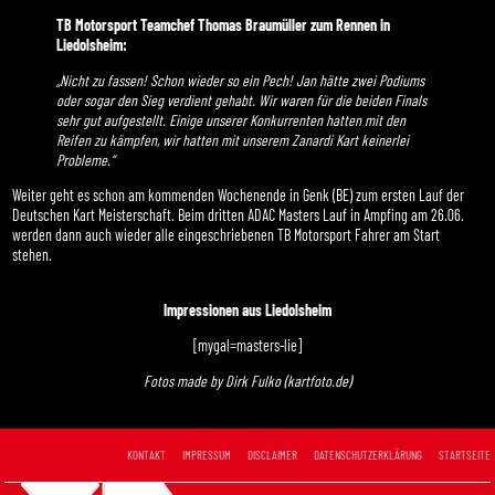
TB Motorsport Teamchef Thomas Braumüller zum Rennen in
Liedolsheim:
„Nicht zu fassen! Schon wieder so ein Pech! Jan hätte zwei Podiums
oder sogar den Sieg verdient gehabt. Wir waren für die beiden Finals
sehr gut aufgestellt. Einige unserer Konkurrenten hatten mit den
Reifen zu kämpfen, wir hatten mit unserem Zanardi Kart keinerlei
Probleme.“
Weiter geht es schon am kommenden Wochenende in Genk (BE) zum ersten Lauf der
Deutschen Kart Meisterschaft. Beim dritten ADAC Masters Lauf in Ampfing am 26.06.
werden dann auch wieder alle eingeschriebenen TB Motorsport Fahrer am Start
stehen.
Impressionen aus Liedolsheim
[mygal=masters-lie]
Fotos made by Dirk Fulko (kartfoto.de)
KONTAKT
IMPRESSUM
DISCLAIMER
DATENSCHUTZERKLÄRUNG
STARTSEITE