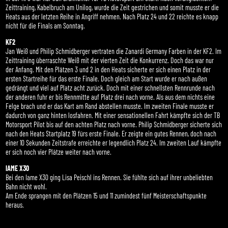
Zeittraining, Kabelbruch am Unilog, wurde die Zeit gestrichen und somit musste er die
Heats aus der letzten Reihe in Angriff nehmen. Nach Platz 24 und 22 reichte es knapp
nicht für die Finals am Sonntag.
KF2
Jan Weiß und Philip Schmidberger vertraten die Zanardi Germany Farben in der KF2. Im
Zeittraining überraschte Weiß mit der vierten Zeit die Konkurrenz. Doch das war nur
der Anfang. Mit den Plätzen 3 und 2 in den Heats sicherte er sich einen Platz in der
ersten Startreihe für das erste Finale. Doch gleich am Start wurde er nach außen
gedrängt und viel auf Platz acht zurück. Doch mit einer schnellsten Rennrunde nach
der anderen fuhr er bis Rennmitte auf Platz drei nach vorne. Als aus dem nichts eine
Felge brach und er das Kart am Rand abstellen musste. Im zweiten Finale musste er
dadurch von ganz hinten losfahren. Mit einer sensationellen Fahrt kämpfte sich der TB
Motorsport Pilot bis auf den achten Platz nach vorne. Philip Schmidberger sicherte sich
nach den Heats Startplatz 19 fürs erste Finale. Er zeigte ein gutes Rennen, doch nach
einer 10 Sekunden Zeitstrafe erreichte er legendlich Platz 24. Im zweiten Lauf kämpfte
er sich noch vier Plätze weiter nach vorne.
IAME X30
Bei den Iame X30 ging Lisa Peischl ins Rennen. Sie fühlte sich auf ihrer unbeliebten
Bahn nicht wohl.
Am Ende sprangen mit den Plätzen 15 und 11 zumindest fünf Meisterschaftspunkte
heraus.