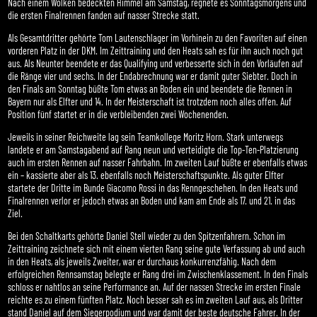
Nach einem Wolken bedeckten Himmel am Samstag, regnete es Sonntagsmorgens und
die ersten Finalrennen fanden auf nasser Strecke statt.
Als Gesamtdritter gehörte Tom Lautenschlager im Vorhinein zu den Favoriten auf einen
vorderen Platz in der DKM. Im Zeittraining und den Heats sah es für ihn auch noch gut
aus. Als Neunter beendete er das Qualifying und verbesserte sich in den Vorläufen auf
die Ränge vier und sechs. In der Endabrechnung war er damit guter Siebter. Doch in
den Finals am Sonntag büßte Tom etwas an Boden ein und beendete die Rennen in
Bayern nur als Elfter und 14. In der Meisterschaft ist trotzdem noch alles offen. Auf
Position fünf startet er in die verbleibenden zwei Wochenenden.
Jeweils in seiner Reichweite lag sein Teamkollege Moritz Horn. Stark unterwegs
landete er am Samstagabend auf Rang neun und verteidigte die Top-Ten-Platzierung
auch im ersten Rennen auf nasser Fahrbahn. Im zweiten Lauf büßte er ebenfalls etwas
ein – kassierte aber als 13. ebenfalls noch Meisterschaftspunkte. Als guter Elfter
startete der Dritte im Bunde Giacomo Rossi in das Renngeschehen. In den Heats und
Finalrennen verlor er jedoch etwas an Boden und kam am Ende als 17. und 21. in das
Ziel.
Bei den Schaltkarts gehörte Daniel Stell wieder zu den Spitzenfahrern. Schon im
Zeittraining zeichnete sich mit einem vierten Rang seine gute Verfassung ab und auch
in den Heats, als jeweils Zweiter, war er durchaus konkurrenzfähig. Nach dem
erfolgreichen Rennsamstag belegte er Rang drei im Zwischenklassement. In den Finals
schloss er nahtlos an seine Performance an. Auf der nassen Strecke im ersten Finale
reichte es zu einem fünften Platz. Noch besser sah es im zweiten Lauf aus, als Dritter
stand Daniel auf dem Siegerpodium und war damit der beste deutsche Fahrer. In der