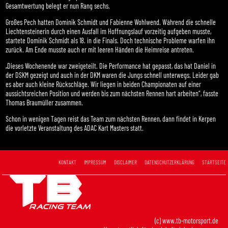
Gesamtwertung belegt er nun Rang sechs.
Großes Pech hatten Dominik Schmidt und Fabienne Wohlwend. Während die schnelle
Liechtensteinerin durch einen Ausfall im Hoffnungslauf vorzeitig aufgeben musste,
startete Dominik Schmidt als 18. in die Finals. Doch technische Probleme warfen ihn
zurück. Am Ende musste auch er mit leeren Händen die Heimreise antreten.
„Dieses Wochenende war zweigeteilt. Die Performance hat gepasst, das hat Daniel in
der DSKM gezeigt und auch in der DKM waren die Jungs schnell unterwegs. Leider gab
es aber auch kleine Rückschläge. Wir liegen in beiden Championaten auf einer
aussichtsreichen Position und werden bis zum nächsten Rennen hart arbeiten“, fasste
Thomas Braumüller zusammen.
Schon in wenigen Tagen reist das Team zum nächsten Rennen, dann findet in Kerpen
die vorletzte Veranstaltung des ADAC Kart Masters statt.
KONTAKT
IMPRESSUM
DISCLAIMER
DATENSCHUTZERKLÄRUNG
STARTSEITE
(c) www.tb-motorsport.de