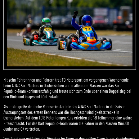
Mit zehn Fahrerinnen und Fahrern trat TB Motorsport am vergangenen Wochenende
beim ADAC Kart Masters in Oschersleben an. In allen drei Klassen war das Kart
Republic-Team konkurrenzfähig und freute sich zum Ende über einen Doppelsieg bei
den Minis und insgesamt fünf Pokale.
Als letzte große deutsche Rennserie startete das ADAC Kart Masters in die Saison.
Austragungsort des ersten Rennens war die Hochgeschwindigkeitsstrecke in
Oschersleben. Auf dem 1.018 Meter langen Kurs erlebten die 131 Teilnehmer eine wahre
Hitzeschlacht. Für das Kart Republic-Team waren die Fahrer in den Klassen Mini, OK
Junior und OK vertreten.
Vom Start weg gehörten die Jüngsten im Team zu den heißen Eisen in der Magdeburger