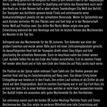
Börde. Luke Kornder fuhr Bestzeit im Qualifying und führte das Klassement auch nach
den Heats an. In den Rennen ließ er aber seinem Teamkollegen Elia Weiß den Vortritt.
Der Youngster aus Aschheim gewann beide Finals und untermauerte seine
Konkurrenzfähigkeit jeweils mit der schnellsten Rennrunde. Weiter im Spitzenfeld war
auch Kornder vertreten: Mit den Plätzen zwei und fünf liegt er in der Meisterschaft
hinter Weiß auf Position zwei. Der dritte Mini Moritz Weber zeigte eine gute
Entwicklung während der drei Renntage und fuhr im letzten Rennen des Wochenendes
als Neunter in die Top-Ten.
Aufregend war das Wochenende für die OK Junioren. Tom Kalender war einer der
großen Favoriten und wurde seiner Rolle auch mit einer Zeittrainingsbestzeit gerecht.
Im darauffolgenden Heat ließ der Youngster direkt einen Sieg folgen und fuhr
gleichzeitig die schnellste Rennrunde. Doch im Anschluss nahm das Unheil seinen
Lauf. Ausfälle ließen ihn an das Ende des Feldes zurückfallen. Erst im zweiten Finale
lief wieder alles Rund und er fuhr vom Ende des Feldes bis auf Platz sechs nach vorne.
Die Position an der Spitze nahm indessen Taym Saleh ein: Der Rookie gewann den
zweiten Heat und lag im Zwischenranking auf Rang zwei. Das dieser Erfolg keine
Eintagsfliege war bewies er in den Finals. Den ersten Lauf schloss er als Dritter ab und
stand auf dem Siegerpodium. Auch im zweiten Durchgang war er auf Top-Fünf Kurs, bis
es kurz vor dem Ziel zu einer Kollision kam, welcher er nicht mehr ausweichen konnte.
Der Ausfall trübte ein ansonsten sehr gutes Wochenende für den Viernheimer.
Gut unterwegs waren auch die beiden OK Junior-Neulinge Mathilda Paatz und Simon
Reichenmacher. Das Duo zeigte im vorderen Mittelfeld eine tolle Entwicklung und