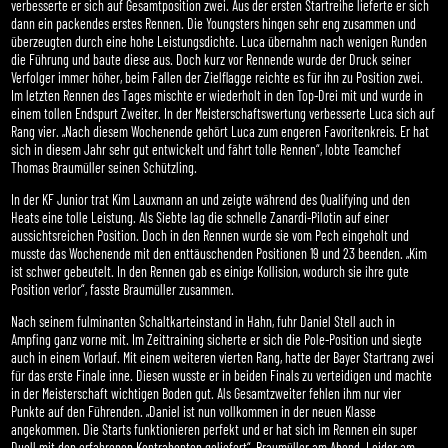
verbesserte er sich auf Gesamtposition zwei. Aus der ersten Startreihe lieferte er sich
dann ein packendes erstes Rennen. Die Youngsters hingen sehr eng zusammen und
überzeugten durch eine hohe Leistungsdichte. Luca übernahm nach wenigen Runden
die Führung und baute diese aus. Doch kurz vor Rennende wurde der Druck seiner
Verfolger immer höher, beim Fallen der Zielflagge reichte es für ihn zu Position zwei.
Im letzten Rennen des Tages mischte er wiederholt in den Top-Drei mit und wurde in
einem tollen Endspurt Zweiter. In der Meisterschaftswertung verbesserte Luca sich auf
Rang vier. „Nach diesem Wochenende gehört Luca zum engeren Favoritenkreis. Er hat
sich in diesem Jahr sehr gut entwickelt und fährt tolle Rennen“, lobte Teamchef
Thomas Braumüller seinen Schützling.
In der KF Junior trat Kim Lauxmann an und zeigte während des Qualifying und den
Heats eine tolle Leistung. Als Siebte lag die schnelle Zanardi-Pilotin auf einer
aussichtsreichen Position. Doch in den Rennen wurde sie vom Pech eingeholt und
musste das Wochenende mit den enttäuschenden Positionen 19 und 23 beenden. „Kim
ist schwer gebeutelt. In den Rennen gab es einige Kollision, wodurch sie ihre gute
Position verlor“, fasste Braumüller zusammen.
Nach seinem fulminanten Schaltkarteinstand in Hahn, fuhr Daniel Stell auch in
Ampfing ganz vorne mit. Im Zeittraining sicherte er sich die Pole-Position und siegte
auch in einem Vorlauf. Mit einem weiteren vierten Rang, hatte der Bayer Startrang zwei
für das erste Finale inne. Diesen wusste er in beiden Finals zu verteidigen und machte
in der Meisterschaft wichtigen Boden gut. Als Gesamtzweiter fehlen ihm nur vier
Punkte auf den Führenden. „Daniel ist nun vollkommen in der neuen Klasse
angekommen. Die Starts funktionieren perfekt und er hat sich im Rennen ein super
Duell mit den erfahrenen Kontrahenten geliefert“, Braumüller am Abend. Leider am