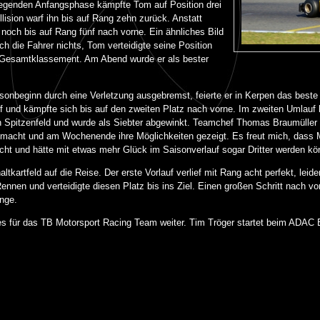
fregenden Anfangsphase kämpfte Tom auf Position drei
lision warf ihn bis auf Rang zehn zurück. Anstatt
 noch bis auf Rang fünf nach vorne. Ein ähnliches Bild
h die Fahrer nichts, Tom verteidigte seine Position
m Gesamtklassement. Am Abend wurde er als bester
onbeginn durch eine Verletzung ausgebremst, feierte er in Kerpen das beste 
ff und kämpfte sich bis auf den zweiten Platz nach vorne. Im zweiten Umlauf 
en Spitzenfeld und wurde als Siebter abgewinkt. Teamchef Thomas Braumüller w
emacht und am Wochenende ihre Möglichkeiten gezeigt. Es freut mich, dass M
eicht und hätte mit etwas mehr Glück im Saisonverlauf sogar Dritter werden kö
tkartfeld auf die Reise. Der erste Vorlauf verlief mit Rang acht perfekt, leide
 Rennen und verteidigte diesen Platz bis ins Ziel. Einen großen Schritt nach
änge.
ür das TB Motorsport Racing Team weiter. Tim Tröger startet beim ADAC B