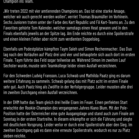
Champion ins Team.
„Wir treten 2022 mit vier amtierenden Champions an. Das ist eine starke Ansage,
welcher wir auch gerecht werden wollen“, verriet Thomas Braumüller im Vorhinein.
Sechs Junioren traten unter der Farbe des Kart Republic und FA Kart-Teams an. Zu den
Favoriten gehörte Tom Kalender, welcher samstags einen Heat gewann und in den
Finals ebenfalls jeweils an der Spitze lag. Am Ende reichte es durch eine Spoilerstrafe
und einen kleinen Fehler aber nicht zum verdienten Doppelsieg.
Ebenfalls um Podestplätze kämpften Taym Saleh und Simon Rechenmacher. Das Duo
lag nach den Vorläufen auf Platz drei und vier und behauptete sich auch dort im ersten
Finale. Taym führte das Feld sogar teilweise an. Während Simon im zweiten Lauf
Sechster wurde, musste sein Teamkollege leider einen Ausfall verzeichnen.
Für den Schweden Ludvig Fransson, Luca Schwab und Mathilda Paatz ging es darum
weitere Erfahrung zu sammeln. Schwab gelang das mit Platz acht im ersten Finale
sehr gut. Auch Paatz hing als Zwölfte in der Verfolgergruppe. Leider mussten alle drei
im zweiten Durchgang einen Ausfall verzeichnen.
In der DKM hatte das Team gleich drei heiße Eisen im Feuer. Einen perfekten Start
erwischte der Rookie-Champion des vergangenen Jahres Kiano Blum. Mit der Pole-
Position hatte der Österreicher eine gute Ausgangslage und stand auch zum Finale am
Sonntag in der ersten Startreihe. In diesem erkämpfte er sich die Führung und siegte
mit deutlichem Vorsprung. Leider verlor er durch eine Spoilerstrafe aber den Sieg. Im
zweiten Durchgang gab es dann eine erneute Spoilerstrafe, wodurch es nur zu Platz
sieben reichte.