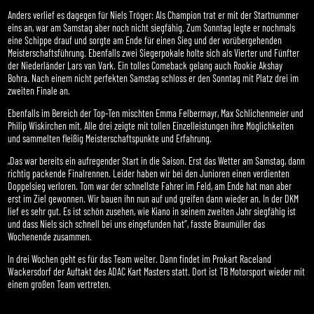
Anders verlief es dagegen für Niels Tröger: Als Champion trat er mit der Startnummer
eins an, war am Samstag aber noch nicht siegfähig. Zum Sonntag legte er nochmals
eine Schippe drauf und sorgte am Ende für einen Sieg und der vorübergehenden
Meisterschaftsführung. Ebenfalls zwei Siegerpokale holte sich als Vierter und Fünfter
der Niederländer Lars van Vark. Ein tolles Comeback gelang auch Rookie Akshay
Bohra. Nach einem nicht perfekten Samstag schloss er den Sonntag mit Platz drei im
zweiten Finale an.
Ebenfalls im Bereich der Top-Ten mischten Emma Felbermayr, Max Schlichenmeier und
Philip Wiskirchen mit. Alle drei zeigte mit tollen Einzelleistungen ihre Möglichkeiten
und sammelten fleißig Meisterschaftspunkte und Erfahrung.
„Das war bereits ein aufregender Start in die Saison. Erst das Wetter am Samstag, dann
richtig packende Finalrennen. Leider haben wir bei den Junioren einen verdienten
Doppelsieg verloren. Tom war der schnellste Fahrer im Feld, am Ende hat man aber
erst im Ziel gewonnen. Wir bauen ihn nun auf und greifen dann wieder an. In der DKM
lief es sehr gut. Es ist schön zusehen, wie Kiano in seinem zweiten Jahr siegfähig ist
und dass Niels sich schnell bei uns eingefunden hat“, fasste Braumüller das
Wochenende zusammen.
In drei Wochen geht es für das Team weiter. Dann findet im Prokart Raceland
Wackersdorf der Auftakt des ADAC Kart Masters statt. Dort ist TB Motorsport wieder mit
einem großen Team vertreten.