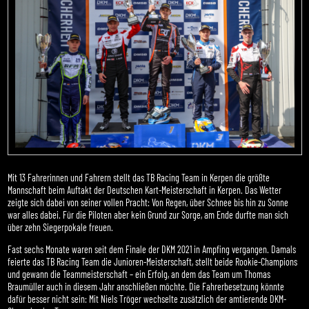
Mit 13 Fahrerinnen und Fahrern stellt das TB Racing Team in Kerpen die größte
Mannschaft beim Auftakt der Deutschen Kart-Meisterschaft in Kerpen. Das Wetter
zeigte sich dabei von seiner vollen Pracht: Von Regen, über Schnee bis hin zu Sonne
war alles dabei. Für die Piloten aber kein Grund zur Sorge, am Ende durfte man sich
über zehn Siegerpokale freuen.
Fast sechs Monate waren seit dem Finale der DKM 2021 in Ampfing vergangen. Damals
feierte das TB Racing Team die Junioren-Meisterschaft, stellt beide Rookie-Champions
und gewann die Teammeisterschaft – ein Erfolg, an dem das Team um Thomas
Braumüller auch in diesem Jahr anschließen möchte. Die Fahrerbesetzung könnte
dafür besser nicht sein: Mit Niels Tröger wechselte zusätzlich der amtierende DKM-