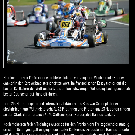
Mit einer starken Performance meldete sich am vergangenen Wochenende Hannes
Janker in der Kart Weltmeisterschaft zu Wort. Im französischen Essay traf er auf die
besten Kartfahrer der Welt und setzte sich bei schwierigen Witterungsbedingungen als
bester Deutscher auf Rang elf durch.
Der 1.215 Meter lange Circuit International d’Aunay Les Bois war Schauplatz der
diesjährigen Kart Weltmeisterschaft. 72 Pilotinnen und Piloten aus 23 Nationen gingen
an den Start, darunter auch ADAC Stiftung Sport-Förderpilot Hannes Janker.
Nach mehreren freien Trainings wurde es für den Franken am Freitagabend erstmalig
ernst. Im Qualifying galt es gegen die starke Konkurrenz zu bestehen. Hannes landete
auf dem 19. Platz und zeigte sich recht zufrieden: „Das Ergebnis passt. Wir haben