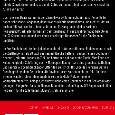
leichte Schwierigkeiten das passende Setup zu finden, ich bin aber sehr zuversichtlich
für die Vorläufe.“
Doch die vier Heats waren für den Zanardi-Kart-Piloten nicht einfach. „Meine Reifen
haben sehr schnell abgebaut, daher war es wichtig hauszuhalten und nicht zu viel zu
pushen. Mit zwei siebten, einem achten und 13. Rang habe ich das Maximum
herausgeholt“, erklärte Hannes am Samstagabend. In der Endabrechnung belegte er
die 13. Gesamtposition und war damit als einziger Deutscher für die Finalrennen
qualifiziert.
Im Pre-Finale bereitete ihm jedoch eine defekte Vorderradbremse Probleme und er sah
die Zielflagge nur als 26. „Auf der nassen Strecke hatte ich dadurch einen deutlichen
Nachteil“, erklärte Hannes im Ziel und hoffte nun auf das große Finale. Vom Ende des
Feldes zeigte der Schützling des TB Motorsport Racing Team eine grandiose Aufholjagd
und säumte als beeindruckender Elfter den Zielstrich. Mit Ende des Rennens war die
Freude groß bei dem Deutschen. „Dafür, dass unser Material nicht perfekt für diese
Strecke war, bin ich mit dem Ergebnis sehr glücklich. Platz elf in einer
Weltmeisterschaft zu belegen, ist zuletzt nicht vielen Deutschen in der Seniorenklasse
gelungen. Ein großer Dank an Thomas Braumüller, Julian Vogler, KVS Engines und allen
Förderern für die tolle Unterstützung“, strahlte er im Ziel.
KONTAKT
IMPRESSUM
DISCLAIMER
DATENSCHUTZERKLÄRUNG
STARTSEITE