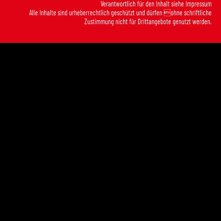
Verantwortlich für den Inhalt siehe
Impressum
Alle Inhalte sind urheberrechtlich geschützt und dürfen ohne schriftliche
Zustimmung nicht für Drittangebote genutzt werden.