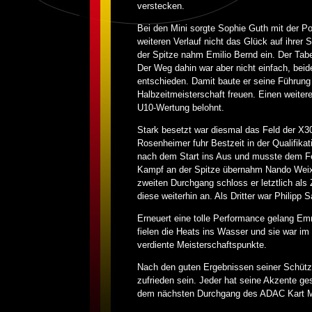
verstecken.
Bei den Mini sorgte Sophie Guth mit der Pol
weiteren Verlauf nicht das Glück auf ihrer 
der Spitze nahm Emilio Bernd ein. Der Tab
Der Weg dahin war aber nicht einfach, beid
entschieden. Damit baute er seine Führung 
Halbzeitmeisterschaft freuen. Einen weiter
U10-Wertung belohnt.
Stark besetzt war diesmal das Feld der X
Rosenheimer fuhr Bestzeit in der Qualifikat
nach dem Start ins Aus und musste dem Fel
Kampf an der Spitze übernahm Nando Weixelb
zweiten Durchgang schloss er letztlich als 
diese weiterhin an. Als Dritter war Philipp
Erneuert eine tolle Performance gelang Emm
fielen die Heats ins Wasser und sie war i
verdiente Meisterschaftspunkte.
Nach den guten Ergebnissen seiner Schützl
zufrieden sein. Jeder hat seine Akzente ge
dem nächsten Durchgang des ADAC Kart M