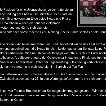
e-Position für eine Überraschung. Leider hatte sie im
Seite und lag am Ende nur im Mittelfeld. Den Platz an
ellenführer gewann am Ende beide Heats und Finals.
e Finalrennen wurden erst auf der Zielgerade
weiter aus und dürfte sich über die
en Schritt nach vorne machte Henri Möhring – beide Läufe schloss er als Neunt
30 Senioren – 42 Teilnehmer waren am Start. Angeführt wurde das Feld am 
ion und entschied auch die Heats für sich. Leider gab es am Sonntag keine For
d hinterhereilen. Mit einer starken Aufholjagd kämpfte er sich am Ende noc
aumer. Als Siebter startete der Österreicher in das erste Finale und fuhr i
Zweiter ab und war damit Dritter der Tageswertung. Gleichzeitig verbuchte er 
 Salzmann vertreten und etablierte sich im Bereich der Top-Ten.
a Felbermayr in der Schaltkartklasse KZ2. Als Siebte nach dem Zeittraining 
m Zwischenklassement nur 27. In den Wertungsläufen kämpfte sie sich stark n
inge, war Thomas Braumüller am Sonntagnachmittag gut gelaunt: „Wir können 
setzt und bewiesen, wie konkurrenzfähig unser Kart Republic-Paket ist.“ Weit
asters in Kerpen.