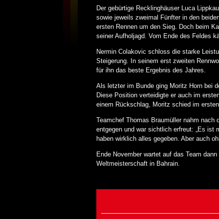
Der gebürtige Recklinghäuser Luca Lippkau 
sowie jeweils zweimal Fünfter in den beide
ersten Rennen um den Sieg. Doch beim Kam
seiner Aufholjagd. Vom Ende des Feldes kä
Nermin Colakovic schloss die starke Leistu
Steigerung. In seinem erst zweiten Rennwoc
für ihn das beste Ergebnis des Jahres.
Als letzter im Bunde ging Moritz Horn bei 
Diese Position verteidigte er auch im erst
einem Rückschlag, Moritz schied im ersten 
Teamchef Thomas Braumüller nahm nach die
entgegen und war sichtlich erfreut: „Es is
haben wirklich alles gegeben. Aber auch 
Ende November wartet auf das Team dann n
Weltmeisterschaft in Bahrain.