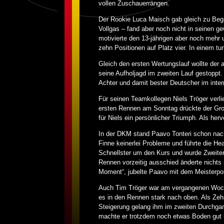
vollen Zuschauerrängen.
Der Rookie Luca Maisch gab gleich zu Begi
Vollgas – fand aber noch nicht in seinen g
motivierte den 13-jährigen aber noch mehr 
zehn Positionen auf Platz vier. In einem tu
Gleich den ersten Wertungslauf wollte de
seine Aufholjagd im zweiten Lauf gestoppt. 
Achter und damit bester Deutscher im inte
Für seinen Teamkollegen Niels Tröger verl
ersten Rennen am Sonntag drückte der Groß
für Niels ein persönlicher Triumph. Als her
In der DKM stand Paavo Tonteri schon nach
Finne keinerlei Probleme und führte die H
Schnellster um den Kurs und wurde Zweiter 
Rennen vorzeitig ausschied änderte nichts
Moment“, jubelte Paavo mit dem Meisterpo
Auch Tim Tröger war am vergangenen Woche
es in den Rennen stark nach oben. Als Zehn
Steigerung gelang ihm im zweiten Durchgang
machte er trotzdem noch etwas Boden gut u