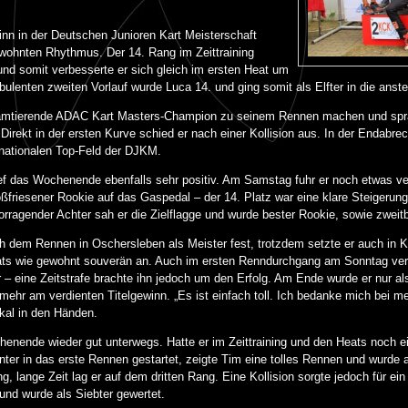
nn in der Deutschen Junioren Kart Meisterschaft
ewohnten Rhythmus. Der 14. Rang im Zeittraining
und somit verbesserte er sich gleich im ersten Heat um
rbulenten zweiten Vorlauf wurde Luca 14. und ging somit als Elfter in die anst
r amtierende ADAC Kart Masters-Champion zu seinem Rennen machen und spra
Direkt in der ersten Kurve schied er nach einer Kollision aus. In der Endabrec
rnationalen Top-Feld der DJKM.
ief das Wochenende ebenfalls sehr positiv. Am Samstag fuhr er noch etwas v
friesener Rookie auf das Gaspedal – der 14. Platz war eine klare Steigerung
vorragender Achter sah er die Zielflagge und wurde bester Rookie, sowie zweit
 dem Rennen in Oschersleben als Meister fest, trotzdem setzte er auch in K
eats wie gewohnt souverän an. Auch im ersten Renndurchgang am Sonntag verli
– eine Zeitstrafe brachte ihn jedoch um den Erfolg. Am Ende wurde er nur als
 mehr am verdienten Titelgewinn. „Es ist einfach toll. Ich bedanke mich be
kal in den Händen.
nende wieder gut unterwegs. Hatte er im Zeittraining und den Heats noch ei
ter in das erste Rennen gestartet, zeigte Tim eine tolles Rennen und wurde al
, lange Zeit lag er auf dem dritten Rang. Eine Kollision sorgte jedoch für ei
nd wurde als Siebter gewertet.