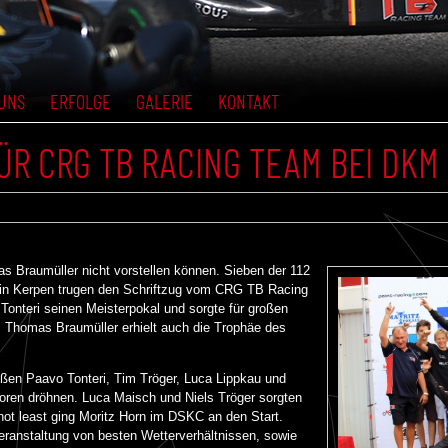
UNS
ERFOLGE
GALERIE
KONTAKT
R CRG TB RACING TEAM BEI DKM I
s Braumüller nicht vorstellen können. Sieben der 112
n Kerpen trugen den Schriftzug vom CRG TB Racing
teri seinen Meisterpokal und sorgte für großen
 Thomas Braumüller erhielt auch die Trophäe des
eßen Paavo Tonteri, Tim Tröger, Luca Lippkau und
oren dröhnen. Luca Maisch und Niels Tröger sorgten
 not least ging Moritz Horn im DSKC an den Start.
veranstaltung von besten Wetterverhältnissen, sowie