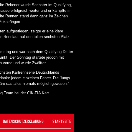
lte Rekener wurde Sechster im Qualifying,
auso erfolgreich weiter und er kämpfte im
ite Rennen stand dann ganz im Zeichen
 Pokalrängen.
en aufgestiegen, zeigte er eine klare
n Rennlauf auf den tollen sechsten Platz –
amstag und war nach dem Qualifying Dritter.
inkt. Der Sonntag startete jedoch mit
h vorne und wurde Zwölfter.
chsten Kartrennserie Deutschlands
 danke jedem einzelnen Fahrer. Die Jungs
äre das alles niemals möglich gewesen.“
g Team bei der CIK-FIA Kart
DATENSCHUTZERKLÄRUNG
STARTSEITE