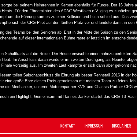
sorgte bei seinem Heimrennen in Kerpen ebenfalls für Furore. Der 16 Jahre a
n Heats. Für den Förderpiloten des ADAC Westfalen e.V. ging es zunächst gen
pf um die Führung kam es zu einer Kollision und Luca schied aus. Das zwe
mpfte sich der CRG-Pilot auf den fünften Platz vor und landete damit in den
ng des Teams bei den Senioren ab. Erst in der Mitte der Saison zu den Senior
henende auf dieser internationalen Bühne raste er letztlich im entscheidende
den Schaltkarts auf die Reise. Der Hesse erwischte einen nahezu perfekten S
en Heat. Im Anschluss daran wurde er im zweiten Durchgang als Neunter abgew
Finale vorzeitig aus. Im zweiten Lauf kämpfte er sich dann aber gekonnt nac
sem tollen Saisonabschluss die Ehrung als bester Rennstall 2016 in der hö
t mir eine große Ehre diesen Preis gemeinsam mit meinem Team zu feiern. Ich
ohne die Mechaniker, unseren Motorenpartner KVS und Chassis-Partner CRG w
och ein Highlight. Gemeinsam mit Hannes Janker startet das CRG TB Racin
KONTAKT
IMPRESSUM
DISCLAIMER