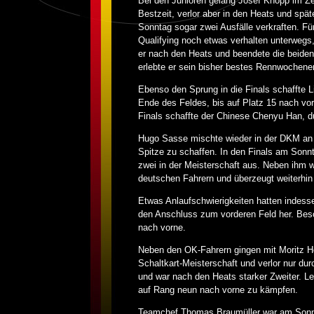
Bei den Junioren gelang Josef Knopp im Zei
Bestzeit, verlor aber in den Heats und sp
Sonntag sogar zwei Ausfälle verkraften. Für
Qualifying noch etwas verhalten unterwegs,
er nach den Heats und beendete die beiden 
erlebte er sein bisher bestes Rennwochene
Ebenso den Sprung in die Finals schaffte Li
Ende des Feldes, bis auf Platz 15 nach vorn
Finals schaffte der Chinese Chenyu Han, dur
Hugo Sasse mischte wieder in der DKM an de
Spitze zu schaffen. In den Finals am Sonnt
zwei in der Meisterschaft aus. Neben ihm w
deutschen Fahrern und überzeugt weiterhin 
Etwas Anlaufschwierigkeiten hatten indessen
den Anschluss zum vorderen Feld her. Beson
nach vorne.
Neben den OK-Fahrern gingen mit Moritz Ho
Schaltkart-Meisterschaft und verlor nur du
und war nach den Heats starker Zweiter. Le
auf Rang neun nach vorne zu kämpfen.
Teamchef Thomas Braumüller war am Sonnta