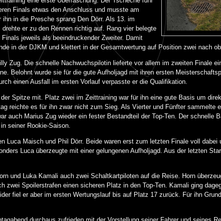
ttraining eine erste Überraschung. Der Tscheche fuhr
äteren Finals etwas den Anschluss und musste am
 ihn in die Presche sprang Den Dörr. Als 13. im
 drehte er zu den Rennen richtig auf. Rang vier belegte
Finals jeweils als beeindruckender Zweiter. Damit
nde in der DJKM und klettert in der Gesamtwertung auf Position zwei nach ob
lly Zug. Die schnelle Nachwuchspilotin lieferte vor allem im zweiten Finale e
e. Belohnt wurde sie für die gute Aufholjagd mit ihren ersten Meisterschaftsp
ch einen Ausfall im ersten Vorlauf verpasste er die Qualifikation.
r Spitze mit. Platz zwei im Zeittraining war für ihn eine gute Basis um direk
ag reichte es für ihn zwar nicht zum Sieg. Als Vierter und Fünfter sammelte 
ar auch Marius Zug wieder ein fester Bestandteil der Top-Ten. Der schnelle 
in seiner Rookie-Saison.
 Luca Maisch und Phil Dörr. Beide waren erst zum letzten Finale voll dabei u
ders Luca überzeugte mit einer gelungenen Aufholjagd. Aus der letzten Startr
rn und Luka Kamali auch zwei Schaltkartpiloten auf die Reise. Horn überzeu
rch zwei Spoilerstrafen einen sicheren Platz in den Top-Ten. Kamali ging da
ider fiel er aber im ersten Wertungslauf bis auf Platz 17 zurück. Für ihn Gru
gabend durchaus zufrieden mit der Vorstellung seiner Fahrer und seines Re