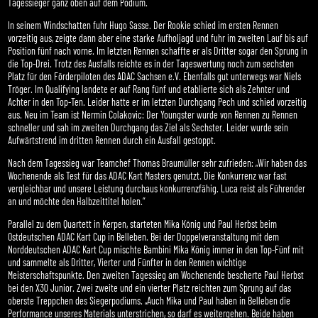
Tagessieger ganz oben auf dem Podium.
In seinem Windschatten fuhr Hugo Sasse. Der Rookie schied im ersten Rennen
vorzeitig aus, zeigte dann aber eine starke Aufholjagd und fuhr im zweiten Lauf bis auf
Position fünf nach vorne. Im letzten Rennen schaffte er als Dritter sogar den Sprung in
die Top-Drei. Trotz des Ausfalls reichte es in der Tageswertung noch zum sechsten
Platz für den Förderpiloten des ADAC Sachsen e.V. Ebenfalls gut unterwegs war Niels
Tröger. Im Qualifying landete er auf Rang fünf und etablierte sich als Zehnter und
Achter in den Top-Ten. Leider hatte er im letzten Durchgang Pech und schied vorzeitig
aus. Neu im Team ist Nermin Colakovic: Der Youngster wurde von Rennen zu Rennen
schneller und sah im zweiten Durchgang das Ziel als Sechster. Leider wurde sein
Aufwärtstrend im dritten Rennen durch ein Ausfall gestoppt.
Nach dem Tagessieg war Teamchef Thomas Braumüller sehr zufrieden: „Wir haben das
Wochenende als Test für das ADAC Kart Masters genutzt. Die Konkurrenz war fast
vergleichbar und unsere Leistung durchaus konkurrenzfähig. Luca reist als Führender
an und möchte den Halbzeittitel holen.“
Parallel zu dem Quartett in Kerpen, starteten Mika König und Paul Herbst beim
Ostdeutschen ADAC Kart Cup in Belleben. Bei der Doppelveranstaltung mit dem
Norddeutschen ADAC Kart Cup mischte Bambini Mika König immer in den Top-Fünf mit
und sammelte als Dritter, Vierter und Fünfter in den Rennen wichtige
Meisterschaftspunkte. Den zweiten Tagessieg am Wochenende bescherte Paul Herbst
bei den X30 Junior. Zwei zweite und ein vierter Platz reichten zum Sprung auf das
oberste Treppchen des Siegerpodiums. „Auch Mika und Paul haben in Belleben die
Performance unseres Materials unterstrichen, so darf es weitergehen. Beide haben