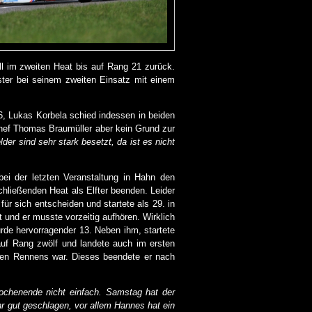
all im zweiten Heat bis auf Rang 21 zurück.
ster bei seinem zweiten Einsatz mit einem
6, Lukas Korbela schied indessen in beiden
mchef Thomas Braumüller aber kein Grund zur
lder sind sehr stark besetzt, da ist es nicht
i der letzten Veranstaltung in Hahn den
chließenden Heat als Elfter beenden. Leider
ür sich entscheiden und startete als 29. in
t und er musste vorzeitig aufhören. Wirklich
urde hervorragender 13. Neben ihm, startete
auf Rang zwölf und landete auch im ersten
ersten Rennens war. Dieses beendete er nach
chenende nicht einfach. Samstag hat der
r gut geschlagen, vor allem Hannes hat ein