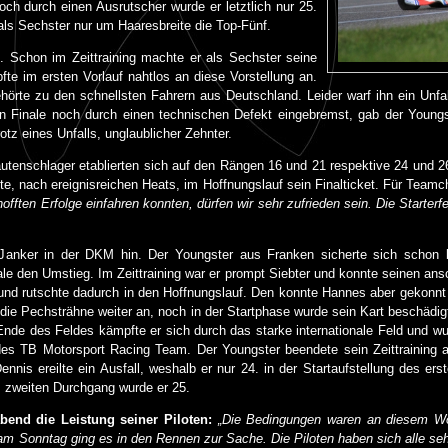
och durch einen Ausrutscher wurde er letztlich nur 25.
als Sechster nur um Haaresbreite die Top-Fünf.
. Schon im Zeittraining machte er als Sechster seine
e im ersten Vorlauf nahtlos an diese Vorstellung an.
ehörte zu den schnellsten Fahrern aus Deutschland. Leider warf ihn ein Unf
en Finale noch durch einen technischen Defekt eingebremst, gab der Young
tz eines Unfalls, unglaublicher Zehnter.
tenschlager etablierten sich auf den Rängen 16 und 21 respektive 24 und 2
te, nach ereignisreichen Heats, im Hoffnungslauf sein Finalticket. Für Tea
offten Erfolge einfahren konnten, dürfen wir sehr zufrieden sein. Die Starterfe
anker in der DKM hin. Der Youngster aus Franken sicherte sich schon be
e den Umstieg. Im Zeittraining war er prompt Siebter und konnte seinen ans
nd rutschte dadurch in den Hoffnungslauf. Den konnte Hannes aber gekonnt f
 die Pechsträhne weiter an, noch in der Startphase wurde sein Kart beschädig
Ende des Feldes kämpfte er sich durch das starke internationale Feld und w
es TB Motorsport Racing Team. Der Youngster beendete sein Zeittraining 
ennis ereilte ein Ausfall, weshalb er nur 24. in der Startaufstellung des 
m zweiten Durchgang wurde er 25.
end die Leistung seiner Piloten:
„Die Bedingungen waren an diesem Wo
am Sonntag ging es in den Rennen zur Sache. Die Piloten haben sich alle seh