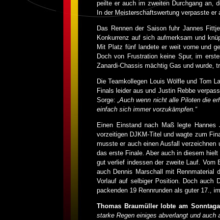
peilte er auch im zweiten Durchgang an, d
In der Meisterschaftswertung verpasste er 
Das Rennen der Saison fuhr Jannes Fittje
Konkurrenz auf sich aufmerksam und knüpft
Mit Platz fünf landete er weit vorne und g
Doch von Frustration keine Spur, im erst
Zanardi-Chassis mächtig Gas und wurde, tro
Die Teamkollegen Louis Wölfle und Tom Lau
Finals leider aus und Justin Rebbe verpass
Sorge:
„Auch wenn nicht alle Piloten die erh
einfach sich immer vorzukämpfen.“
Einen Einstand nach Maß legte Hannes J
vorzeitigen DJKM-Titel und wagte zum Final
musste er auch einen Ausfall verzeichnen u
das erste Finale. Aber auch in diesem hielt
gut verlief indessen der zweite Lauf. Vom 
auch Dennis Marschall mit Rennmaterial d
Vorlauf auf selbiger Position. Doch auch D
packenden 19 Rennrunden als guter 17., i
Thomas Braumüller lobte am Sonntagab
starke Regen einiges abverlangt und auch 