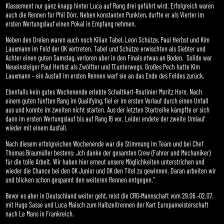
Klassement nur ganz knapp hinter Luca auf Rang drei geführt wird. Erfolgreich waren
auch die Rennen für Phil Dörr. Neben konstanten Punkten, durfte er als Vierter im
ersten Wertungslauf einen Pokal in Empfang nehmen.
Neben den Dreien waren auch noch Kilian Tabel, Leon Schütze, Paul Herbst und Kim
Lauxmann im Feld der OK vertreten. Tabel und Schütze erwischten als Siebter und
Achter einen guten Samstag, verloren aber in den Finals etwas an Boden. Solide war
Neueinsteiger Paul Herbst als Zwölfter und 17.unterwegs. Großes Pech hatte Kim
Lauxmann – ein Ausfall im ersten Rennen warf sie an das Ende des Feldes zurück.
Ebenfalls kein gutes Wochenende erlebte Schaltkart-Routinier Moritz Horn. Nach
einem guten fünften Rang im Qualifying, fiel er im ersten Vorlauf durch einen Unfall
aus und konnte im zweiten nicht starten. Aus der letzten Startreihe kämpfte er sich
dann im ersten Wertungslauf bis auf Rang 16 vor. Leider endete der zweite Umlauf
wieder mit einem Ausfall.
Nach diesem erfolgreichen Wochenende war die Stimmung im Team und bei Chef
Thomas Braumüller bestens: „Ich danke der gesamten Crew (Fahrer und Mechaniker)
für die tolle Arbeit. Wir haben hier erneut unsere Möglichkeiten unterstrichen und
wieder die Chance bei den OK Junior und OK den Titel zu gewinnen. Daran arbeiten wir
und blicken schon gespannt den weiteren Rennen entgegen.“
Bevor es aber in Deutschland weiter geht, reist die CRG-Mannschaft vom 29.06.-02.07.
mit Hugo Sasse und Luca Maisch zum Halbzeitrennen der Kart Europameisterschaft
nach Le Mans in Frankreich.