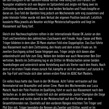
Youngster etablierte sich von Beginn im Spitzenfeld und zeigte mit Rang zwei im
Zeittraining seine Ambitionen. Auch in den beiden Vorläufen und Finals knüpfte er
daran an. Das Feld der Bambini hing jedoch am Wochenende sehr eng zusammen und
jeder kleinste Fehler wurde mit dem Verlust der eigenen Position bestraft. Letztlich
kassierte Mika jeweils als Neunter wichtige Meisterschaftspunkte und liegt im
Klassement auf Rang fünf.
Gleich drei Nachwuchspiloten rollten in der internationale Klasse OK Junior an den
Start und bereiteten den zahlreichen Zuschauern viel Freude. Hugo Sasse und Niels
Tröger bildeten in dem über 30 Mann starken Feld eine Doppelspitze. Das Duo führte
das Klassement nach dem Zeittraining, den Heats und dem ersten Finale an. Im
zweiten Durchgang schied Sasse hingegen aus. Tröger zeigte sich davon aber
unbeeindruckt und fuhr zum Sieg. Neben den beiden war auch Newcomer Ben Dörr
vertreten. Bereits im Zeittraining lag er als Dritter im Windschatten seiner beiden
Teamkollegen und unterstrich seine Vorstellung auch als Vierter nach den Heats. Nach
dem er im ersten Finale etwas zurück fiel, kämpfte er sich im zweiten Lauf zurück in
die Top-Fünf und freute sich über seinen ersten Pokal im ADAC Kart Masters.
Ein volles Haus hatte das Team in der OK-Klasse. Acht Fahrer vertrauten auf das
Rennmaterial von Braumüller und seiner Crew. Mann des Wochenendes war Luca
Maisch: Nach der Pole-Position im Qualifying, führt er auch das Klassement nach den
Vorläufen an. In den beiden Finals ließ sich der amtierende Junior-Champion die Siege
nicht nehmen und rückte damit in der Meisterschaft auf drei Punkte an den
Gesamtführenden ran. Ebenfalls auf den vorderen Rängen mischten Tim Tröger und
Phil Dörr mit. Tröger beendete die Rennen als Zweiter und Dritter, womit er im