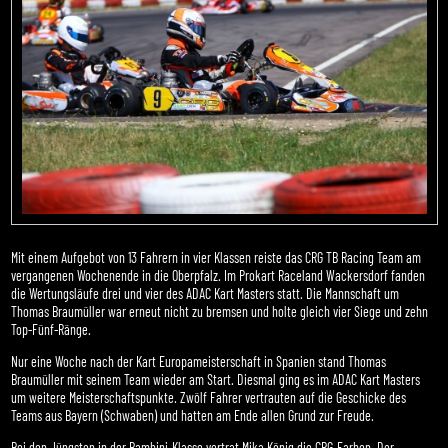
Mit einem Aufgebot von 13 Fahrern in vier Klassen reiste das CRG TB Racing Team am
vergangenen Wochenende in die Oberpfalz. Im Prokart Raceland Wackersdorf fanden
die Wertungsläufe drei und vier des ADAC Kart Masters statt. Die Mannschaft um
Thomas Braumüller war erneut nicht zu bremsen und holte gleich vier Siege und zehn
Top-Fünf-Ränge.
Nur eine Woche nach der Kart Europameisterschaft in Spanien stand Thomas
Braumüller mit seinem Team wieder am Start. Diesmal ging es im ADAC Kart Masters
um weitere Meisterschaftspunkte. Zwölf Fahrer vertrauten auf die Geschicke des
Teams aus Bayern (Schwaben) und hatten am Ende allen Grund zur Freude.
Bei den Jüngsten in der Bambini-Klasse vertrat Mika König die CRG-Farben. Der