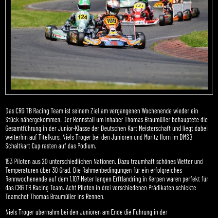
Das CRG TB Racing Team ist seinem Ziel am vergangenen Wochenende wieder ein
Stück nähergekommen. Der Rennstall um Inhaber Thomas Braumüller behauptete die
Gesamtführung in der Junior-Klasse der Deutschen Kart Meisterschaft und liegt dabei
weiterhin auf Titelkurs. Niels Tröger bei den Junioren und Moritz Horn im DMSB
Schaltkart Cup rasten auf das Podium.
153 Piloten aus 20 unterschiedlichen Nationen. Dazu traumhaft schönes Wetter und
Temperaturen über 30 Grad. Die Rahmenbedingungen für ein erfolgreiches
Rennwochenende auf dem 1.107 Meter langen Erftlandring in Kerpen waren perfekt für
das CRG TB Racing Team. Acht Piloten in drei verschiedenen Prädikaten schickte
Teamchef Thomas Braumüller ins Rennen.
Niels Tröger übernahm bei den Junioren am Ende die Führung in der