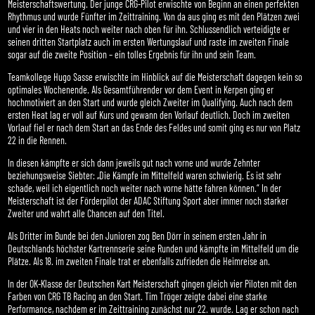
Meisterschaftswertung. Der junge CRG-Pilot erwischte von Beginn an einen perfekten
Rhythmus und wurde Fünfter im Zeittraining. Von da aus ging es mit den Plätzen zwei
und vier in den Heats noch weiter nach oben für ihn. Schlussendlich verteidigte er
seinen dritten Startplatz auch im ersten Wertungslauf und raste im zweiten Finale
sogar auf die zweite Position – ein tolles Ergebnis für ihn und sein Team.
Teamkollege Hugo Sasse erwischte im Hinblick auf die Meisterschaft dagegen kein so
optimales Wochenende. Als Gesamtführender vor dem Event in Kerpen ging er
hochmotiviert an den Start und wurde gleich Zweiter im Qualifying. Auch nach dem
ersten Heat lag er voll auf Kurs und gewann den Vorlauf deutlich. Doch im zweiten
Vorlauf fiel er nach dem Start an das Ende des Feldes und somit ging es nur von Platz
22 in die Rennen.
In diesen kämpfte er sich dann jeweils gut nach vorne und wurde Zehnter
beziehungsweise Siebter: „Die Kämpfe im Mittelfeld waren schwierig. Es ist sehr
schade, weil ich eigentlich noch weiter nach vorne hätte fahren können.“ In der
Meisterschaft ist der Förderpilot der ADAC Stiftung Sport aber immer noch starker
Zweiter und wahrt alle Chancen auf den Titel.
Als Dritter im Bunde bei den Junioren zog Ben Dörr in seinem ersten Jahr in
Deutschlands höchster Kartrennserie seine Runden und kämpfte im Mittelfeld um die
Plätze. Als 18. im zweiten Finale trat er ebenfalls zufrieden die Heimreise an.
In der OK-Klasse der Deutschen Kart Meisterschaft gingen gleich vier Piloten mit den
Farben von CRG TB Racing an den Start. Tim Tröger zeigte dabei eine starke
Performance, nachdem er im Zeittraining zunächst nur 22. wurde. Lag er schon nach