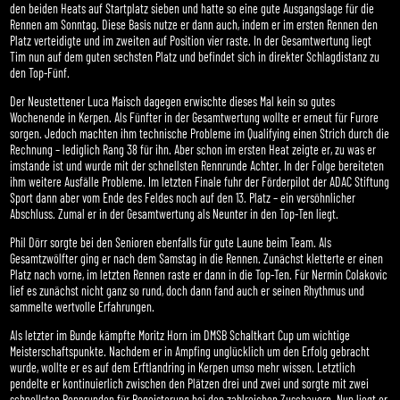
den beiden Heats auf Startplatz sieben und hatte so eine gute Ausgangslage für die
Rennen am Sonntag. Diese Basis nutze er dann auch, indem er im ersten Rennen den
Platz verteidigte und im zweiten auf Position vier raste. In der Gesamtwertung liegt
Tim nun auf dem guten sechsten Platz und befindet sich in direkter Schlagdistanz zu
den Top-Fünf.
Der Neustettener Luca Maisch dagegen erwischte dieses Mal kein so gutes
Wochenende in Kerpen. Als Fünfter in der Gesamtwertung wollte er erneut für Furore
sorgen. Jedoch machten ihm technische Probleme im Qualifying einen Strich durch die
Rechnung – lediglich Rang 38 für ihn. Aber schon im ersten Heat zeigte er, zu was er
imstande ist und wurde mit der schnellsten Rennrunde Achter. In der Folge bereiteten
ihm weitere Ausfälle Probleme. Im letzten Finale fuhr der Förderpilot der ADAC Stiftung
Sport dann aber vom Ende des Feldes noch auf den 13. Platz – ein versöhnlicher
Abschluss. Zumal er in der Gesamtwertung als Neunter in den Top-Ten liegt.
Phil Dörr sorgte bei den Senioren ebenfalls für gute Laune beim Team. Als
Gesamtzwölfter ging er nach dem Samstag in die Rennen. Zunächst kletterte er einen
Platz nach vorne, im letzten Rennen raste er dann in die Top-Ten. Für Nermin Colakovic
lief es zunächst nicht ganz so rund, doch dann fand auch er seinen Rhythmus und
sammelte wertvolle Erfahrungen.
Als letzter im Bunde kämpfte Moritz Horn im DMSB Schaltkart Cup um wichtige
Meisterschaftspunkte. Nachdem er in Ampfing unglücklich um den Erfolg gebracht
wurde, wollte er es auf dem Erftlandring in Kerpen umso mehr wissen. Letztlich
pendelte er kontinuierlich zwischen den Plätzen drei und zwei und sorgte mit zwei
schnellsten Rennrunden für Begeisterung bei den zahlreichen Zuschauern. Nun liegt er