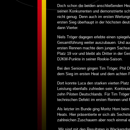
Doch schon die beiden anschließenden Heat
seinen Konkurrenten und demonstrierte sc
nicht genug. Denn auch im ersten Wertungs
ersten Sieg überhaupt in der höchsten deu
dann Vierter.
Niels Tröger dagegen erlebte einen spiege
Gesamtführung weiter auszubauen. Und auch
ersten Rennen machte dem jungen Sachsen 
Platz 19 vor und bleibt als Dritter in der 
DJKM-Punkte in seiner Rookie-Saison.
Bei den Senioren gingen Tim Tröger, Phil D
dem Sieg im ersten Heat und dem achten Pla
Dort konnte Luca den starken vierten Platz
Leistung ebenfalls zufrieden sein. Kontinu
zehn Piloten Deutschlands. Für Tim Tröger
technischen Defekt im ersten Rennen und Pla
Als letzter im Bunde ging Moritz Horn beim
Heats. Hier präsentierte er sich als Sechs
zahlreichen Zuschauern aber noch einmal ei
„Wir sind mit den Resultaten in Wackersdor