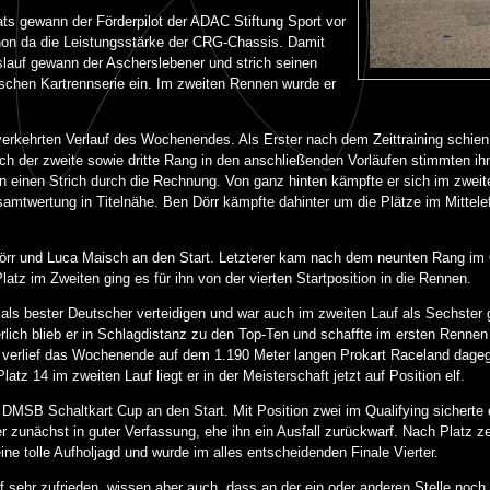
s gewann der Förderpilot der ADAC Stiftung Sport vor
hon da die Leistungsstärke der CRG-Chassis. Damit
lauf gewann der Ascherslebener und strich seinen
tschen Kartrennserie ein. Im zweiten Rennen wurde er
lverkehrten Verlauf des Wochenendes. Als Erster nach dem Zeittraining schie
 der zweite sowie dritte Rang in den anschließenden Vorläufen stimmten ihn 
einen Strich durch die Rechnung. Von ganz hinten kämpfte er sich im zweit
Gesamtwertung in Titelnähe. Ben Dörr kämpfte dahinter um die Plätze im Mittele
örr und Luca Maisch an den Start. Letzterer kam nach dem neunten Rang im Qu
tz im Zweiten ging es für ihn von der vierten Startposition in die Rennen.
 als bester Deutscher verteidigen und war auch im zweiten Lauf als Sechster g
ierlich blieb er in Schlagdistanz zu den Top-Ten und schaffte im ersten Renne
 verlief das Wochenende auf dem 1.190 Meter langen Prokart Raceland dagegen
tz 14 im zweiten Lauf liegt er in der Meisterschaft jetzt auf Position elf.
 DMSB Schaltkart Cup an den Start. Mit Position zwei im Qualifying sicherte 
ter zunächst in guter Verfassung, ehe ihn ein Ausfall zurückwarf. Nach Platz 
ne tolle Aufholjagd und wurde im alles entscheidenden Finale Vierter.
f sehr zufrieden, wissen aber auch, dass an der ein oder anderen Stelle noc