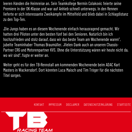
leeren Händen die Heimreise an. Sein Teamkollege Nermin Colakovic feierte seine
Premiere in der OK-Klasse und war auf Anhieb schnell unterwegs. In den Rennen
lieferte er sich interessante Zweikämpfe im Mittelfeld und blieb dabei in Schlagdistanz
zu den Top-Ten.
„Die Jungs haben es an diesem Wochenende einfach herausragend gemacht. Wir
hatten drei Piloten unter den besten fünf bei den Senioren. Natürlich bin ich
hochzufrieden und stolz darauf, dass wir das beste Team am Wochenende waren“,
jubelte Teaminhaber Thomas Braumüller. „Vielen Dank auch an unseren Chassis-
Partner CRG und Motorenpartner KVS. Ohne die Unterstützung wären wir heute nicht da,
wo wir sind“, fügte er weiter an.
Weiter geht es für den TB-Rennstall am kommenden Wochenende beim ADAC Kart
Masters in Wackersdorf. Dort könnten Luca Maisch und Tim Tröger für die nächsten
Titel sorgen.
KONTAKT
IMPRESSUM
DISCLAIMER
DATENSCHUTZERKLÄRUNG
STARTSEITE