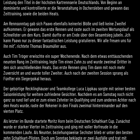
Leistung den Titel in der höchsten Kartrennserie Deutschlands. Von Beginn an
dominierte und kontrollierte er die Veranstaltung in Oschersleben und gewann das
Zeittraining, sowie die beiden Heats.
Am Rennsonntag gab sich Paavo ebenfalls keinerlei Blöße und ließ keine Zweifel
aufkommen. Er gewann das erste Rennen und raste auch im zweiten Wertungslauf als
Schnellster um den Kurs. Damit durfte er am Ende über den Gesamtsieg jubeln. „Ich
kann Paavo nur zu dieser fantastischen Leistung gratulieren. Wir alle freuen uns für
ihn mit“, richtete Thomas Braumüller aus.
Auch Tim Tröger erwischte ein super Wochenende. Nach dem etwas enttäuschenden
neunten Rang im Zeittraining, legte Tim einen Zahn zu und wurde zweimal Dritter in
den sich anschließenden Heats. Das erste Rennen ging Tim dann mit noch mehr
Zuversicht an und wurde toller Zweiter. Auch nach der zweiten Session sprang als
Fünfter ein Siegerpokal heraus.
Der gebürtige Recklinghäuser und Teamkollege Luca Lippkau sorgte mit seiner besten
Saisonleistung für weitere zufriedene Gesichter. Nachdem es am Samstag noch nicht
ganz so rund lief und er zum einen Zehnter im Qualifying und zum anderen Achter nach
den Heats wurde, raste der Rekener in den Finals zweimal hintereinander auf den
vierten Platz.
Als letzter im Bunde startete Moritz Horn beim Deutschen Schaltkart Cup. Zunächst
wurde er starker Vierter im Zeittraining und ging mit voller Vorfreude in die
kommenden Läufe. Als Neunter, beziehungsweise Sechster blieb er unter den besten
zehn Schaltkart-Piloten. Doch am Sonntag beklagte er zwei Ausfälle und trat mit