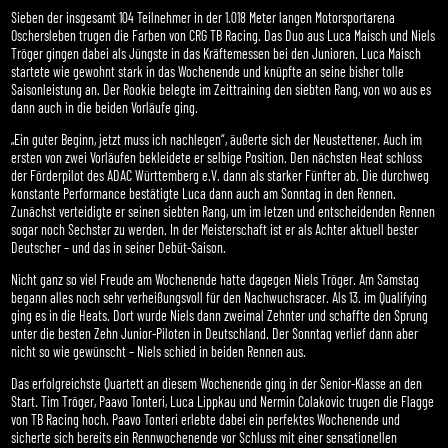
Sieben der insgesamt 104 Teilnehmer in der 1.018 Meter langen Motorsportarena
Oschersleben trugen die Farben von CRG TB Racing. Das Duo aus Luca Maisch und Niels
Tröger gingen dabei als Jüngste in das Kräftemessen bei den Junioren. Luca Maisch
startete wie gewohnt stark in das Wochenende und knüpfte an seine bisher tolle
Saisonleistung an. Der Rookie belegte im Zeittraining den siebten Rang, von wo aus es
dann auch in die beiden Vorläufe ging.
„Ein guter Beginn, jetzt muss ich nachlegen“, äußerte sich der Neustettener. Auch im
ersten von zwei Vorläufen bekleidete er selbige Position. Den nächsten Heat schloss
der Förderpilot des ADAC Württemberg e.V. dann als starker Fünfter ab. Die durchweg
konstante Performance bestätigte Luca dann auch am Sonntag in den Rennen.
Zunächst verteidigte er seinen siebten Rang, um im letzen und entscheidenden Rennen
sogar noch Sechster zu werden. In der Meisterschaft ist er als Achter aktuell bester
Deutscher – und das in seiner Debüt-Saison.
Nicht ganz so viel Freude am Wochenende hatte dagegen Niels Tröger. Am Samstag
begann alles noch sehr verheißungsvoll für den Nachwuchsracer. Als 13. im Qualifying
ging es in die Heats. Dort wurde Niels dann zweimal Zehnter und schaffte den Sprung
unter die besten Zehn Junior-Piloten in Deutschland. Der Sonntag verlief dann aber
nicht so wie gewünscht – Niels schied in beiden Rennen aus.
Das erfolgreichste Quartett an diesem Wochenende ging in der Senior-Klasse an den
Start. Tim Tröger, Paavo Tonteri, Luca Lippkau und Nermin Colakovic trugen die Flagge
von TB Racing hoch. Paavo Tonteri erlebte dabei ein perfektes Wochenende und
sicherte sich bereits ein Rennwochenende vor Schluss mit einer sensationellen