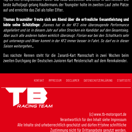
beste Aufholjagd gelang Häußermann, der Youngster holte im zweiten Lauf zehn Plätze
auf und erreichte das Ziel als toller Elfter.
Thomas Braumüller freute sich am Abend über die erfreuliche Gesamtleistung und
lobte seine Schützlinge:
„
Hannes hat in der KF3 eine überzeugende Performance
abgeliefert und ist in diesem Jahr auf allen Strecken ein Kandidat auf den Gesamtsieg.
Aber auch alle anderen haben wirklich überzeugt. Florian war bei den Schaltkarts sehr
gut unterwegs und Oliver kommt in der KF2 immer besser in Fahrt. So darf es in dieser
Saison weitergehen.
„
Das nächste Rennen steht für die Zanardi-Kart Mannschaft in zwei Wochen beim
zweiten Durchgang der Deutschen Junioren Kart Meisterschaft auf dem Rennkalender.
KONTAKT
IMPRESSUM
DISCLAIMER
DATENSCHUTZERKLÄRUNG
STARTSEITE
(c) www.tb-motorsport.de
Verantwortlich für den Inhalt siehe
Impressum
Alle Inhalte sind urheberrechtlich geschützt und dürfen ohne schriftliche
Zustimmung nicht für Drittangebote genutzt werden.