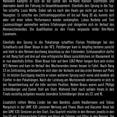
Manövern kämpfte er sich an die Spitze des 49-Mann starken Startfeldes und
übernahm damit die Führung im Gesamtklassement. Ebenfalls den Sprung in die Top-
Ten schaffte Louis Wölfle. Dabei sah es nach den Heats gar nicht gut aus für den
Youngster. Er rutschte von Zeittrainingsposition elf bis auf Rang 30 ab, konnte sich
aber mit einer tollen Performance wieder vorkämpfen. Lukas Korbela und Tom
Lautenschlager sammelten weitere Erfahrungen und steigerten sich im Verlauf des
Rennwochenendes. Die Qualifikation zu den Finals verpasste leider Kim-Marie
Lauxmann.
Ebenfalls den Sprung in die Pokalränge schafften Florian Pötzlberger bei den
Schaltkarts und Oliver Braun in der KF2. Pötzlberger kam in Ampfing bestens zurecht
und hielt in den Rennen durchweg Anschluss zu den Führenden. Schlussendlich durfte
er mit Rang fünf und drei auf eine erfolgreiche Bilanz zurückblicken, im Klassement ist
er nun ebenfalls Dritter. Oliver Braun fuhr auf dem 1.063 Meter langen Kurs sein erstes
KF2-Rennen und kam im Verlauf des Wochenendes immer besser in Fahrt. Nach Rang
23 im Zeittraining, verbesserte er sich über die Vorläufe und das erste Rennen auf Platz
13. Im letzten Durchgang machte er einen weiteren Sprung nach vorne und landete als
Fünfter in den Pokalrängen. Nach der Leistung am Wochenende verbesserte er sich in
der Gesamtwertung auf die tolle sechste Position. Neben Braun, waren auch Philipp
Schmidberger und Daniel Stell am Start. Während Stell nach soliden Heats in den
Finals vorzeitig aufgeben musste, beendete Schmidberger diese als 23. und 16.
Zusätzlich rollten Niklas Linder bei den Bambini, Justin Häußermann und Tobias
Margutsch in der IAME X30 Junioren Wertung und Thanu Blum und Giacomo Rossi bei
den IAME X30 Senioren an den Start. Das Quartett mischte in den Rennen jeweils in den
Top-20 mit. Erfolgreichster Fahrer war Rossi als Zehnter und Elfter in den Rennen. Die