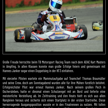
Große Freude herrschte beim TB Motorsport Racing Team nach dem ADAC Kart Masters
in Ampfing. In allen Klassen konnte man große Erfolge feiern und gemeinsam mit
Hannes Janker sogar einen Doppelsieg in der KF3 einfahren.
Mit vierzehn Piloten wartete ein Mammutaufgabe auf Teamchef Thomas Braumüller
und seine Crew, doch am Sonntagabend wurden alle für ihre Mühen fürstlich belohnt.
Erfolgreichster Pilot war erneut Hannes Janker. Nach seinem großen Pech in
Oschersleben, hatte er diesmal einen Schutzengel mit an Bord und lieferte eine
meisterliche Vorstellung ab. Im Zeittraining und den Heats hielt es sich aus allen
Rangleien heraus und sicherte sich einen Startplatz in der ersten Startreihe. Diese
hervorragende Ausgangsposition wusste er in den Finalrennen zu nutzen. Mit tollen