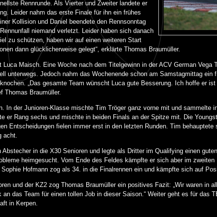
nellste Rennrunde. Als Vierter und Zweiter landete er
. Leider nahm das erste Finale für ihn ein frühes
ner Kollision und Daniel beendete den Rennsonntag
 Rennunfall niemand verletzt. Leider haben sich danach
niel zu schützen, haben wir auf einen weiteren Start
onen dann glücklicherweise gelegt“, erklärte Thomas Braumüller.
Zelt Luca Maisch. Eine Woche nach dem Titelgewinn in der ACV German Vega T
nell unterwegs. Jedoch nahm das Wochenende schon am Samstagmittag ein fr
dknochen. „Das gesamte Team wünscht Luca gute Besserung. Ich hoffe er ist s
ef Thomas Braumüller.
ern. In der Junioren-Klasse mischte Tim Tröger ganz vorne mit und sammelte i
te er Rang sechs und mischte in beiden Finals an der Spitze mit. Die Youngs
en Entscheidungen fielen immer erst in den letzten Runden. Tim behauptete s
g acht.
bstecher in die X30 Senioren und legte als Dritter im Qualifying einen guten 
robleme heimgesucht. Vom Ende des Feldes kämpfte er sich aber im zweiten
 Sophie Hofmann zog als 34. in die Finalrennen ein und kämpfte sich auf Pos
n und der KZ2 zog Thomas Braumüller ein positives Fazit: „Wir waren in al
k an das Team für einen tollen Job in dieser Saison.“ Weiter geht es für da
aft in Kerpen.