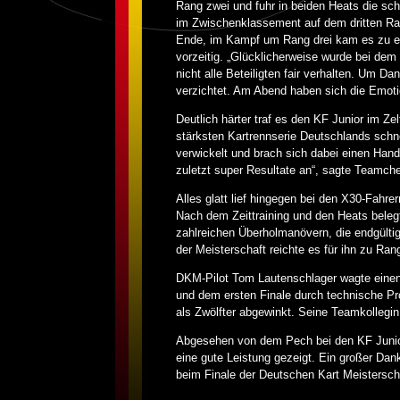
Rang zwei und fuhr in beiden Heats die sch
im Zwischenklassement auf dem dritten Rang
Ende, im Kampf um Rang drei kam es zu ei
vorzeitig. „Glücklicherweise wurde bei dem
nicht alle Beteiligten fair verhalten. Um Da
verzichtet. Am Abend haben sich die Emoti
Deutlich härter traf es den KF Junior im 
stärksten Kartrennserie Deutschlands sch
verwickelt und brach sich dabei einen Han
zuletzt super Resultate an“, sagte Teamch
Alles glatt lief hingegen bei den X30-Fahr
Nach dem Zeittraining und den Heats beleg
zahlreichen Überholmanövern, die endgültig
der Meisterschaft reichte es für ihn zu Ran
DKM-Pilot Tom Lautenschlager wagte einen A
und dem ersten Finale durch technische P
als Zwölfter abgewinkt. Seine Teamkollegin
Abgesehen von dem Pech bei den KF Juniore
eine gute Leistung gezeigt. Ein großer Dan
beim Finale der Deutschen Kart Meistersch